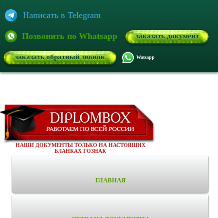
Написать в Telegram
Позвонить по Whatsapp
заказать документ
заказать обратный звонок
Watsapp
НАШИ ДОКУМЕНТЫ ТОЛЬКО НА НАСТОЯЩИХ
БЛАНКАХ ГОЗНАК
ГЛАВНАЯ