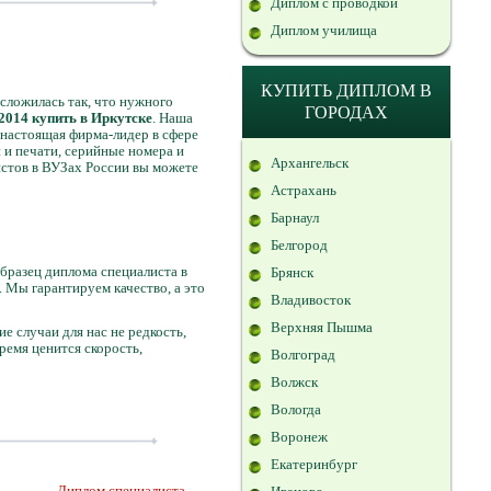
Диплом с проводкой
Диплом училища
е
КУПИТЬ ДИПЛОМ В
 сложилась так, что нужного
ГОРОДАХ
2014 купить в Иркутске
. Наша
 настоящая фирма-лидер в сфере
 и печати, серийные номера и
Архангельск
истов в ВУЗах России вы можете
Астрахань
Барнаул
Белгород
бразец диплома специалиста в
Брянск
 Мы гарантируем качество, а это
Владивосток
Верхняя Пышма
ие случаи для нас не редкость,
время ценится скорость,
Волгоград
Волжск
Вологда
Воронеж
Екатеринбург
Диплом специалиста