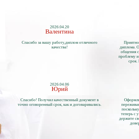
2026.04.20
Валентина
Спасибо за вашу работу,диплом отличного
Приятно
качества!
диплома. О
общения с
проблему и
срок.
2026.04.06
Юрий
Спасибо! Получил качественный документ в
Оформля
точно оговоренный срок, как и договаривались.
переживан
поскольку
теперь с 
держите св
дове