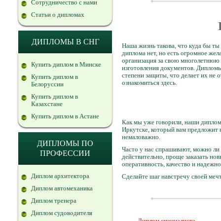
Сотрудничество с нами
Статьи о дипломах
ДИПЛОМЫ В СНГ
Наша жизнь такова, что куда бы ты
диплома нет, но есть огромное же
организация за свою многолетнюю 
Купить диплом в Минске
изготовления документов. Дипломы
степени защиты, что делает их не
Купить диплом в
ознакомиться здесь.
Белоруссии
Купить диплом в
Казахстане
Купить диплом в Астане
Как мы уже говорили, наши диплом
Иркутске, который вам предложит 
немаловажно.
ДИПЛОМЫ ПО
Часто у нас спрашивают, можно ли
ПРОФЕССИИ
действительно, проще заказать новы
оперативность, качество и надежно
Диплом архитектора
Сделайте шаг навстречу своей мечт
Диплом автомеханика
Диплом тренера
Диплом судоводителя
Диплом специалиста