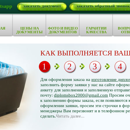
tsapp
заказать документ
заказать обратный звонок
АЯ
ЦЕНЫ НА
ФОТО И ВИДЕО
ГАРАНТИИ
ВОПР
ДОКУМЕНТЫ
ДОКУМЕНТОВ
КАЧЕСТВА
ОТВ
КАК ВЫПОЛНЯЕТСЯ ВАШ
1
2
3
4
Для оформления заказа на
изготовление дипло
заполнить форму заявки у нас на сайте оформл
анкету для заполнения и заполненную отправи
почту:
diplomsbox2000@gmail.com
Просим оче
к заполнению формы заказа, если появляются 
оформлении заявки, просим эти строчки в фор
менеджеры Вам перезвонят и в телефонном р
сделать.
Читать далее...