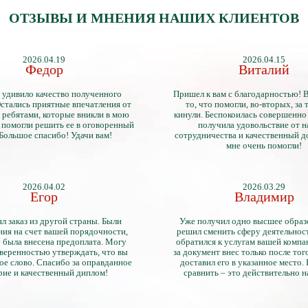
ОТЗЫВЫ И МНЕНИЯ НАШИХ КЛИЕНТОВ
2026.04.19
2026.04.15
Федор
Виталий
 удивило качество полученного
Пришел к вам с благодарностью! 
стались приятные впечатления от
то, что помогли, во-вторых, за т
 ребятами, которые вникли в мою
кинули. Беспокоилась совершенно 
 помогли решить ее в оговоренный
получила удовольствие от 
 Большое спасибо! Удачи вам!
сотрудничества и качественный д
мне очень помогли!
2026.04.02
2026.03.29
Егор
Владимир
л заказ из другой страны. Были
Уже получил одно высшее образ
ия на счет вашей порядочности,
решил сменить сферу деятельнос
 была внесена предоплата. Могу
обратился к услугам вашей компа
уверенностью утверждать, что вы
за документ внес только после того
ое слово. Спасибо за оправданное
доставил его в указанное место.
рие и качественный диплом!
сравнить – это действительно 
диплом. Он не имеет никаких о
официально выданными докум