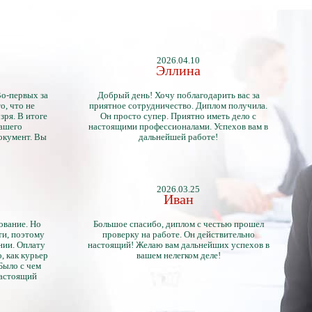
2026.04.10
Эллина
Во-первых за
Добрый день! Хочу поблагодарить вас за
о, что не
приятное сотрудничество. Диплом получила.
зря. В итоге
Он просто супер. Приятно иметь дело с
нашего
настоящими профессионалами. Успехов вам в
окумент. Вы
дальнейшей работе!
2026.03.25
Иван
ование. Но
Большое спасибо, диплом с честью прошел
ти, поэтому
проверку на работе. Он действительно
нии. Оплату
настоящий! Желаю вам дальнейших успехов в
, как курьер
вашем нелегком деле!
 Было с чем
настоящий
тличий с
ентами.