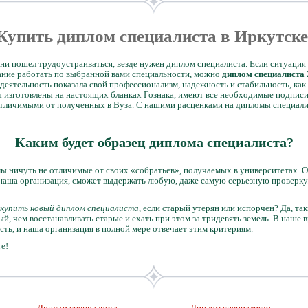
Купить диплом специалиста в Иркутск
 ни пошел трудоустраиваться, везде нужен диплом специалиста. Если ситуация
лание работать по выбранной вами специальности, можно
диплом специалиста 
деятельность показала свой профессионализм, надежность и стабильность, как
 изготовлены на настоящих бланках Гознака, имеют все необходимые подписи
 отличимыми от полученных в Вуза. С нашими расценками на дипломы специал
Каким будет образец диплома специалиста?
ы ничуть не отличимые от своих «собратьев», получаемых в университетах. О
наша организация, сможет выдержать любую, даже самую серьезную проверку.
купить новый диплом специалиста
, если старый утерян или испорчен? Да, так
й, чем восстанавливать старые и ехать при этом за тридевять земель. В наше 
сть, и наша организация в полной мере отвечает этим критериям.
е!
Диплом специалиста
Диплом специалиста