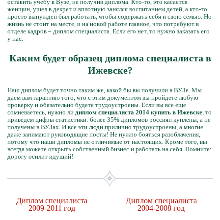
оставить учебу в Вузе, не получив диплома. Кто-то, это касается
женщин, ушел в декрет и вплотную занялся воспитанием детей, а кто-то
просто вынужден был работать, чтобы содержать себя и свою семью. Но
жизнь не стоит на месте, и на новой работе главное, что потребуют в
отделе кадров – диплом специалиста. Если его нет, то нужно заказать его
у нас.
Каким будет образец диплома специалиста в
Ижевске?
Наш диплом будет точно таким же, какой бы вы получили в ВУЗе. Мы
даем вам гарантию того, что с этим документом вы пройдете любую
проверку и обязательно будете трудоустроены. Если вы все еще
сомневаетесь, нужно ли
диплом специалиста 2014 купить в Ижевске
, то
приведем цифры статистики: более 35% дипломов россиян куплены, а не
получены в ВУЗах. И все эти люди прилично трудоустроены, а многие
даже занимают руководящие посты! Не нужно бояться разоблачения,
потому что наши дипломы не отличимые от настоящих. Кроме того, вы
всегда можете открыть собственный бизнес и работать на себя. Помните:
дорогу осилит идущий!
Диплом специалиста
Диплом специалиста
2009-2011 год
2004-2008 год