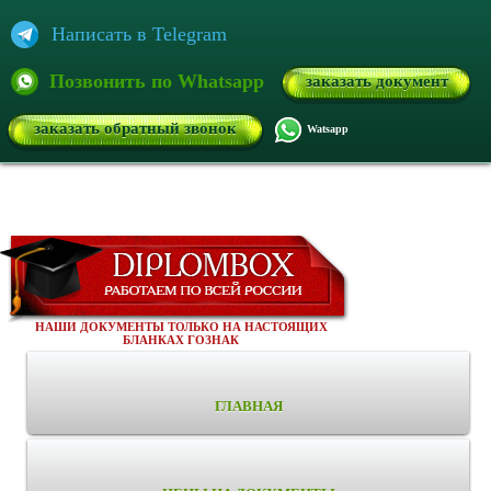
Написать в Telegram
Позвонить по Whatsapp
заказать документ
заказать обратный звонок
Watsapp
НАШИ ДОКУМЕНТЫ ТОЛЬКО НА НАСТОЯЩИХ
БЛАНКАХ ГОЗНАК
ГЛАВНАЯ