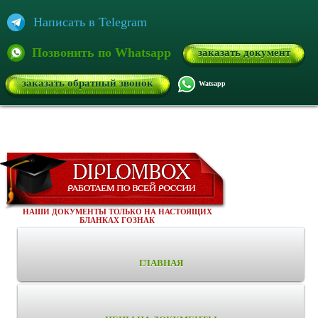
Написать в Telegram
Позвонить по Whatsapp
заказать документ
заказать обратный звонок
Watsapp
НАШИ ДОКУМЕНТЫ ТОЛЬКО НА НАСТОЯЩИХ
БЛАНКАХ ГОЗНАК
ГЛАВНАЯ