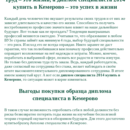
купить в Кемерово – это успех в жизни
Каждый день человечество вкушает результаты своих трудов и от них же
зависит длительность и качество его жизни. Способность получить
востребованную профессию значительно влияет на наше дальнейшее
будущее. Вот только как не прогадать? Тенденции выигрышных
профессий меняются ежегодно. Учитывая то, что образование в любом
ВУЗе страны займёт как минимум 4 года, выбор будущей специальности
– это риск. И исход его не всегда оправдан. Никто заранее не даст
гарантии, что так полюбившаяся вам поначалу профессия действительно
оправдает возложенные на неё надежды и затраты. Можно, конечно,
поработать в выбранной сфере, познать все радости и тяготы изнутри.
Но только без диплома туда путь заказа. Ведь, каждый работодатель,
даже согласный на сотрудника без стажа, желает наблюдать в своём
штате высокоинтеллектуального дипломированного сотрудника. В итоге
имеем замкнутый круг. А вот если
диплом специалиста 2014 купить в
Кемерово
, то ситуация может в корне измениться.
Выгоды покупки образца диплома
специалиста в Кемерово
В таком случае возможность опробовать себя в любой должности без
риска безвозвратно потерять годы жизни на изуче6ние бесполезной
теории сторицей окупается в обозримом будущем. Для этого достаточно
купить
образец диплома специалиста в Кемерово
.