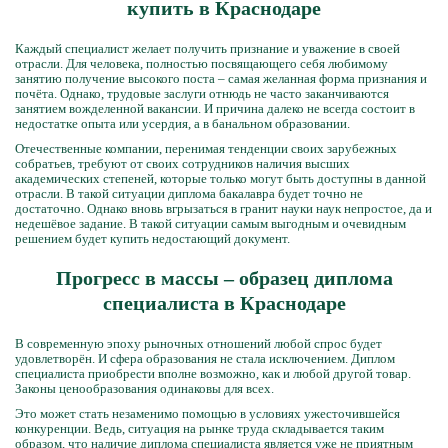
купить в Краснодаре
Каждый специалист желает получить признание и уважение в своей
отрасли. Для человека, полностью посвящающего себя любимому
занятию получение высокого поста – самая желанная форма признания и
почёта. Однако, трудовые заслуги отнюдь не часто заканчиваются
занятием вожделенной вакансии. И причина далеко не всегда состоит в
недостатке опыта или усердия, а в банальном образовании.
Отечественные компании, перенимая тенденции своих зарубежных
собратьев, требуют от своих сотрудников наличия высших
академических степеней, которые только могут быть доступны в данной
отрасли. В такой ситуации диплома бакалавра будет точно не
достаточно. Однако вновь вгрызаться в гранит науки наук непростое, да и
недешёвое задание. В такой ситуации самым выгодным и очевидным
решением будет купить недостающий документ.
Прогресс в массы – образец диплома
специалиста в Краснодаре
В современную эпоху рыночных отношений любой спрос будет
удовлетворён. И сфера образования не стала исключением. Диплом
специалиста приобрести вполне возможно, как и любой другой товар.
Законы ценообразования одинаковы для всех.
Это может стать незаменимо помощью в условиях ужесточившейся
конкуренции. Ведь, ситуация на рынке труда складывается таким
образом, что наличие диплома специалиста является уже не приятным