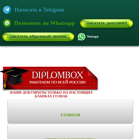
Написать в Telegram
Позвонить по Whatsapp
заказать документ
заказать обратный звонок
Watsapp
НАШИ ДОКУМЕНТЫ ТОЛЬКО НА НАСТОЯЩИХ
БЛАНКАХ ГОЗНАК
ГЛАВНАЯ