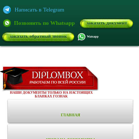
Написать в Telegram
Позвонить по Whatsapp
заказать документ
заказать обратный звонок
Watsapp
НАШИ ДОКУМЕНТЫ ТОЛЬКО НА НАСТОЯЩИХ
БЛАНКАХ ГОЗНАК
ГЛАВНАЯ