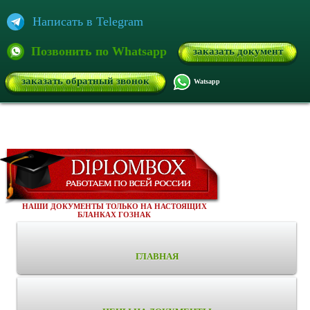
Написать в Telegram
Позвонить по Whatsapp
заказать документ
заказать обратный звонок
Watsapp
НАШИ ДОКУМЕНТЫ ТОЛЬКО НА НАСТОЯЩИХ
БЛАНКАХ ГОЗНАК
ГЛАВНАЯ