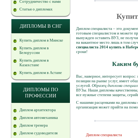
Сотрудничество с нами
Статьи о дипломах
Купит
ДИПЛОМЫ В СНГ
Диплом специалиста – это докумен
готовым специалистом и можете при
вынужден оставить ВУЗ, не получи
Купить диплом в Минске
на вакантное место лишь в том слу
специалиста 2014 купить в Набе
Купить диплом в
сроки!
Белоруссии
Купить диплом в
Каким бу
Казахстане
Купить диплом в Астане
Вас, наверное, интересует вопрос
позиции на рынке услуг, имеет об
услугой.
Образец диплома специал
ДИПЛОМЫ ПО
ВУЗы. Наши дипломы качественны,
все нужные степени защиты, серий
ПРОФЕССИИ
С нашими расценками на дипломы с
организация может прийти на помо
Диплом архитектора
Диплом автомеханика
Диплом тренера
Диплом судоводителя
Диплом специалиста