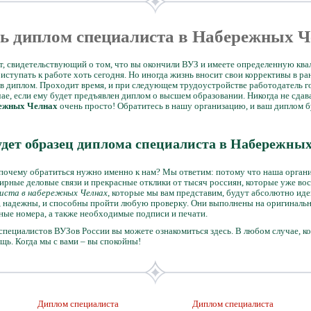
ь диплом специалиста в Набережных 
т, свидетельствующий о том, что вы окончили ВУЗ и имеете определенную квал
ступать к работе хоть сегодня. Но иногда жизнь вносит свои коррективы в ра
в диплом. Проходит время, и при следующем трудоустройстве работодатель г
чае, если ему будет предъявлен диплом о высшем образовании. Никогда не сда
режных Челнах
очень просто! Обратитесь в нашу организацию, и ваш диплом б
дет образец диплома специалиста в Набережны
: почему обратиться нужно именно к нам? Мы ответим: потому что наша орга
ширные деловые связи и прекрасные отклики от тысяч россиян, которые уже во
иста в набережных Челнах
, которые мы вам представим, будут абсолютно ид
 надежны, и способны пройти любую проверку. Они выполнены на оригинальн
ные номера, а также необходимые подписи и печати.
пециалистов ВУЗов России вы можете ознакомиться здесь. В любом случае, ко
щь. Когда мы с вами – вы спокойны!
Диплом специалиста
Диплом специалиста