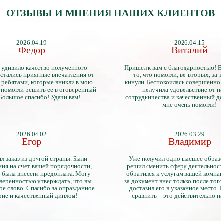
ОТЗЫВЫ И МНЕНИЯ НАШИХ КЛИЕНТОВ
2026.04.19
2026.04.15
Федор
Виталий
 удивило качество полученного
Пришел к вам с благодарностью! 
стались приятные впечатления от
то, что помогли, во-вторых, за т
 ребятами, которые вникли в мою
кинули. Беспокоилась совершенно 
 помогли решить ее в оговоренный
получила удовольствие от 
 Большое спасибо! Удачи вам!
сотрудничества и качественный д
мне очень помогли!
2026.04.02
2026.03.29
Егор
Владимир
л заказ из другой страны. Были
Уже получил одно высшее образ
ия на счет вашей порядочности,
решил сменить сферу деятельнос
 была внесена предоплата. Могу
обратился к услугам вашей компа
уверенностью утверждать, что вы
за документ внес только после того
ое слово. Спасибо за оправданное
доставил его в указанное место.
рие и качественный диплом!
сравнить – это действительно 
диплом. Он не имеет никаких о
официально выданными докум