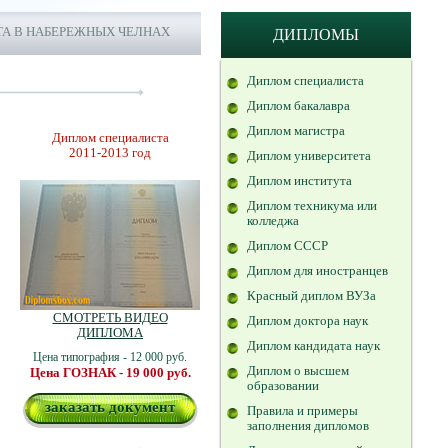
А В НАБЕРЕЖНЫХ ЧЕЛНАХ
ДИПЛОМЫ
Диплом специалиста
Диплом бакалавра
Диплом магистра
Диплом специалиста
2011-2013 год
Диплом университета
Диплом института
Диплом техникума или
колледжа
Диплом СССР
Диплом для иностранцев
Красный диплом ВУЗа
СМОТРЕТЬ ВИДЕО
Диплом доктора наук
ДИПЛОМА
Диплом кандидата наук
Цена типография - 12 000 руб.
Диплом о высшем
Цена ГОЗНАК - 19 000 руб.
образовании
заказать документ
Правила и примеры
заполнения дипломов