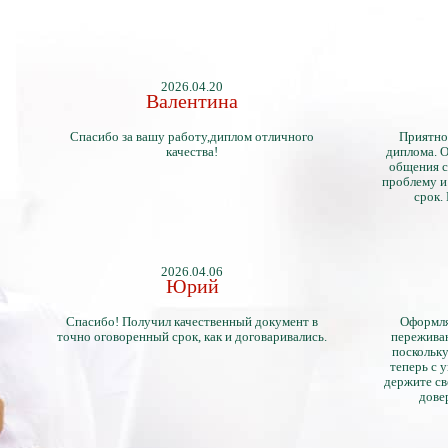
2026.04.20
Валентина
Спасибо за вашу работу,диплом отличного
Приятно
качества!
диплома. О
общения с
проблему и
срок.
2026.04.06
Юрий
Спасибо! Получил качественный документ в
Оформля
точно оговоренный срок, как и договаривались.
переживан
поскольку
теперь с 
держите св
дове