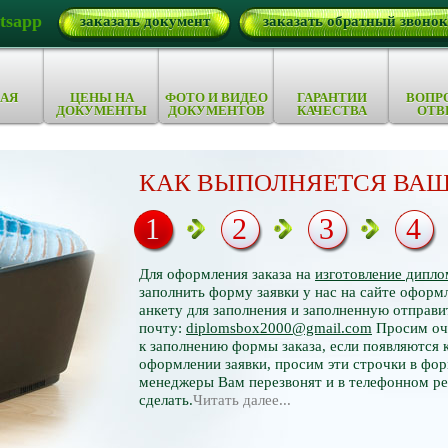
tsapp
заказать документ
заказать обратный звонок
АЯ
ЦЕНЫ НА
ФОТО И ВИДЕО
ГАРАНТИИ
ВОПР
ДОКУМЕНТЫ
ДОКУМЕНТОВ
КАЧЕСТВА
ОТВ
КАК ВЫПОЛНЯЕТСЯ ВАШ
1
2
3
4
Для оформления заказа на
изготовление дипло
заполнить форму заявки у нас на сайте оформл
анкету для заполнения и заполненную отправи
почту:
diplomsbox2000@gmail.com
Просим оче
к заполнению формы заказа, если появляются 
оформлении заявки, просим эти строчки в фор
менеджеры Вам перезвонят и в телефонном р
сделать.
Читать далее...