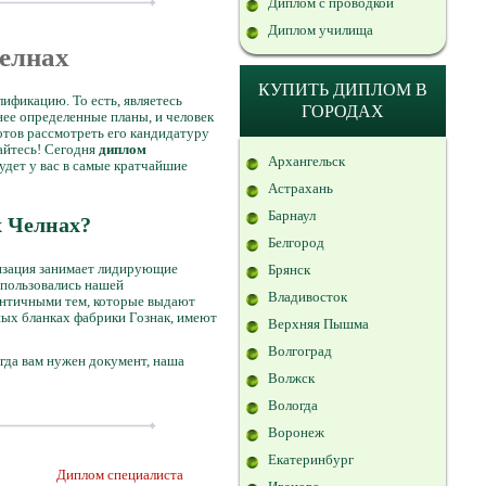
Диплом с проводкой
Диплом училища
Челнах
КУПИТЬ ДИПЛОМ В
ификацию. То есть, являетесь
ГОРОДАХ
нее определенные планы, и человек
отов рассмотреть его кандидатуру
вайтесь! Сегодня
диплом
Архангельск
удет у вас в самые кратчайшие
Астрахань
Барнаул
х Челнах?
Белгород
низация занимает лидирующие
Брянск
спользовались нашей
Владивосток
ентичными тем, которые выдают
ых бланках фабрики Гознак, имеют
Верхняя Пышма
Волгоград
гда вам нужен документ, наша
Волжск
Вологда
Воронеж
Екатеринбург
Диплом специалиста