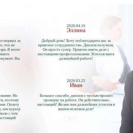
2026.04.10
Эллина
Во-первых за
Добрый день! Хочу поблагодарить вас за
о, что не
приятное сотрудничество. Диплом получила.
зря. В итоге
Он просто супер. Приятно иметь дело с
нашего
настоящими профессионалами. Успехов вам в
окумент. Вы
дальнейшей работе!
2026.03.25
Иван
ование. Но
Большое спасибо, диплом с честью прошел
ти, поэтому
проверку на работе. Он действительно
нии. Оплату
настоящий! Желаю вам дальнейших успехов в
, как курьер
вашем нелегком деле!
 Было с чем
настоящий
тличий с
ентами.