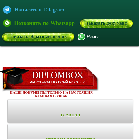
Написать в Telegram
Позвонить по Whatsapp
заказать документ
заказать обратный звонок
Watsapp
НАШИ ДОКУМЕНТЫ ТОЛЬКО НА НАСТОЯЩИХ
БЛАНКАХ ГОЗНАК
ГЛАВНАЯ