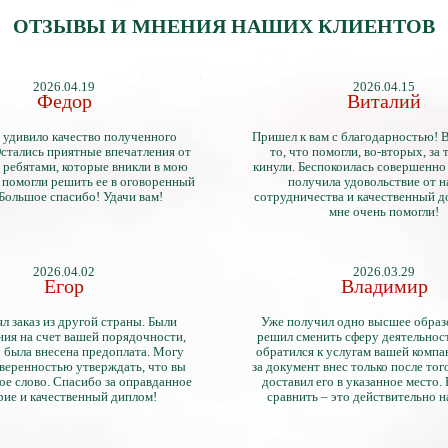
ОТЗЫВЫ И МНЕНИЯ НАШИХ КЛИЕНТОВ
2026.04.19
2026.04.15
Федор
Виталий
 удивило качество полученного
Пришел к вам с благодарностью! 
стались приятные впечатления от
то, что помогли, во-вторых, за т
 ребятами, которые вникли в мою
кинули. Беспокоилась совершенно 
 помогли решить ее в оговоренный
получила удовольствие от 
 Большое спасибо! Удачи вам!
сотрудничества и качественный д
мне очень помогли!
2026.04.02
2026.03.29
Егор
Владимир
л заказ из другой страны. Были
Уже получил одно высшее образ
ия на счет вашей порядочности,
решил сменить сферу деятельнос
 была внесена предоплата. Могу
обратился к услугам вашей компа
уверенностью утверждать, что вы
за документ внес только после того
ое слово. Спасибо за оправданное
доставил его в указанное место.
рие и качественный диплом!
сравнить – это действительно 
диплом. Он не имеет никаких о
официально выданными докум