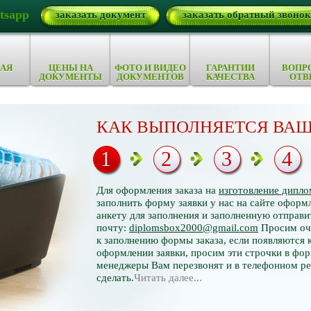
tsapp
заказать документ
заказать обратный звонок
АЯ
ЦЕНЫ НА
ФОТО И ВИДЕО
ГАРАНТИИ
ВОПР
ДОКУМЕНТЫ
ДОКУМЕНТОВ
КАЧЕСТВА
ОТВ
КАК ВЫПОЛНЯЕТСЯ ВАШ
1
2
3
4
Для оформления заказа на
изготовление дипло
заполнить форму заявки у нас на сайте оформл
анкету для заполнения и заполненную отправи
почту:
diplomsbox2000@gmail.com
Просим оче
к заполнению формы заказа, если появляются 
оформлении заявки, просим эти строчки в фор
менеджеры Вам перезвонят и в телефонном р
сделать.
Читать далее...