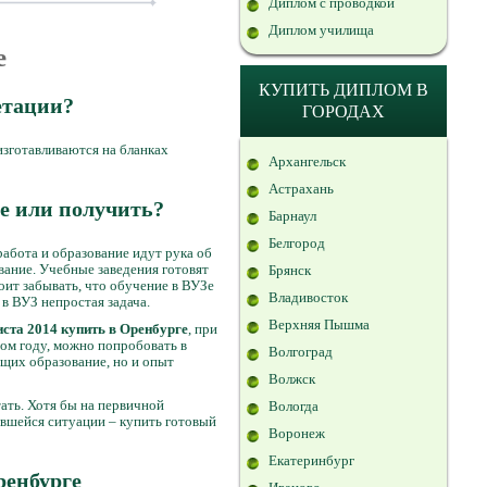
Диплом с проводкой
Диплом училища
е
КУПИТЬ ДИПЛОМ В
етации?
ГОРОДАХ
изготавливаются на бланках
Архангельск
Астрахань
е или получить?
Барнаул
Белгород
работа и образование идут рука об
вание. Учебные заведения готовят
Брянск
оит забывать, что обучение в ВУЗе
Владивосток
в ВУЗ непростая задача.
Верхняя Пышма
ста 2014 купить в Оренбурге
, при
том году, можно попробовать в
Волгоград
ющих образование, но и опыт
Волжск
тать. Хотя бы на первичной
Вологда
ившейся ситуации – купить готовый
Воронеж
Екатеринбург
ренбурге