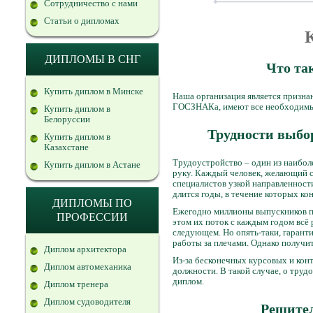
Сотрудничество с нами
Статьи о дипломах
ДИПЛОМЫ В СНГ
Что та
Купить диплом в Минске
Наша организация является призна
ГОСЗНАКа, имеют все необходимы
Купить диплом в
Белоруссии
Трудности выбо
Купить диплом в
Казахстане
Трудоустройство – один из наиболе
Купить диплом в Астане
руку. Каждый человек, желающий с
специалистов узкой направленности
длится годы, в течение которых ко
ДИПЛОМЫ ПО
Ежегодно миллионы выпускников п
ПРОФЕССИИ
этом их поток с каждым годом всё 
следующем. Но опять-таки, гаранти
работы за плечами. Однако получи
Диплом архитектора
Из-за бесконечных курсовых и конт
Диплом автомеханика
должности. В такой случае, о тру
диплом.
Диплом тренера
Диплом судоводителя
Решител