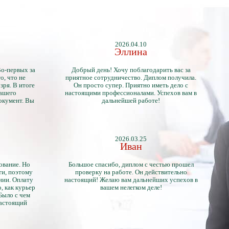
2026.04.10
Эллина
Во-первых за
Добрый день! Хочу поблагодарить вас за
о, что не
приятное сотрудничество. Диплом получила.
зря. В итоге
Он просто супер. Приятно иметь дело с
нашего
настоящими профессионалами. Успехов вам в
окумент. Вы
дальнейшей работе!
2026.03.25
Иван
ование. Но
Большое спасибо, диплом с честью прошел
ти, поэтому
проверку на работе. Он действительно
нии. Оплату
настоящий! Желаю вам дальнейших успехов в
, как курьер
вашем нелегком деле!
 Было с чем
настоящий
тличий с
ентами.