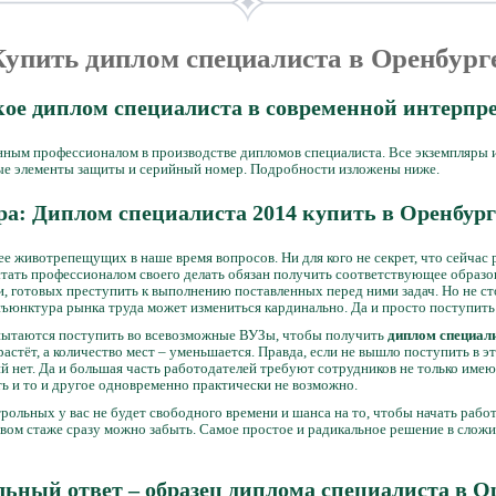
Купить диплом специалиста в Оренбург
кое диплом специалиста в современной интерпр
нным профессионалом в производстве дипломов специалиста. Все экземпляры 
е элементы защиты и серийный номер. Подробности изложены ниже.
ра: Диплом специалиста 2014 купить в Оренбург
е животрепещущих в наше время вопросов. Ни для кого не секрет, что сейчас 
тать профессионалом своего делать обязан получить соответствующее образо
, готовых преступить к выполнению поставленных перед ними задач. Но не ст
нъюнктура рынка труда может измениться кардинально. Да и просто поступить 
ытаются поступить во всевозможные ВУЗы, чтобы получить
диплом специали
растёт, а количество мест – уменьшается. Правда, если не вышло поступить в э
й нет. Да и большая часть работодателей требуют сотрудников не только име
ть и то и другое одновременно практически не возможно.
рольных у вас не будет свободного времени и шанса на то, чтобы начать рабо
довом стаже сразу можно забыть. Самое простое и радикальное решение в слож
ьный ответ – образец диплома специалиста в О