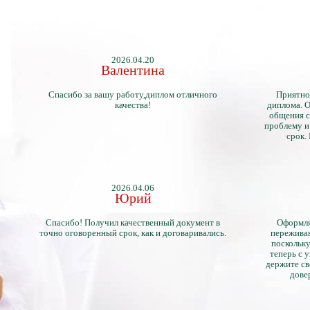
2026.04.20
Валентина
Спасибо за вашу работу,диплом отличного
Приятно
качества!
диплома. О
общения с
проблему и
срок.
2026.04.06
Юрий
Спасибо! Получил качественный документ в
Оформля
точно оговоренный срок, как и договаривались.
переживан
поскольку
теперь с 
держите св
дове