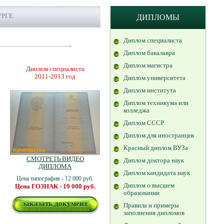
УРГЕ
ДИПЛОМЫ
Диплом специалиста
Диплом бакалавра
Диплом магистра
Диплом специалиста
2011-2013 год
Диплом университета
Диплом института
Диплом техникума или
колледжа
Диплом СССР
Диплом для иностранцев
Красный диплом ВУЗа
СМОТРЕТЬ ВИДЕО
Диплом доктора наук
ДИПЛОМА
Диплом кандидата наук
Цена типография - 12 000 руб.
Диплом о высшем
Цена ГОЗНАК - 19 000 руб.
образовании
заказать документ
Правила и примеры
заполнения дипломов