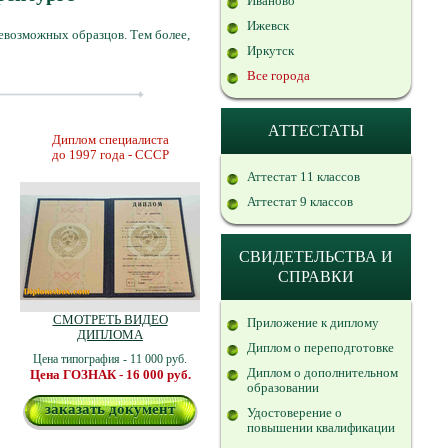
Иваново
Ижевск
евозможных образцов. Тем более,
Иркутск
Все города
АТТЕСТАТЫ
Диплом специалиста
до 1997 года - СССР
Аттестат 11 классов
Аттестат 9 классов
СВИДЕТЕЛЬСТВА И
СПРАВКИ
СМОТРЕТЬ ВИДЕО
Приложение к диплому
ДИПЛОМА
Диплом о переподготовке
Цена типография - 11 000 руб.
Диплом о дополнительном
Цена ГОЗНАК - 16 000 руб.
образовании
заказать документ
Удостоверение о
повышении квалификации