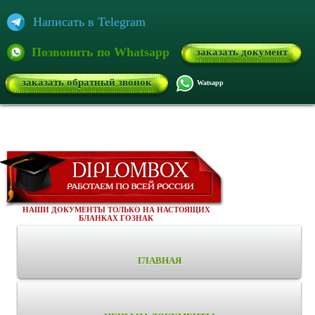
Написать в Telegram
Позвонить по Whatsapp
заказать документ
заказать обратный звонок
Watsapp
НАШИ ДОКУМЕНТЫ ТОЛЬКО НА НАСТОЯЩИХ
БЛАНКАХ ГОЗНАК
ГЛАВНАЯ