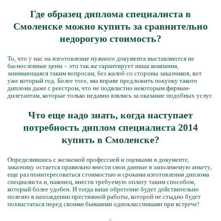
Где образец диплома специалиста в
Смоленске можно купить за сравнительно
недорогую стоимость?
То, что у нас на изготовление нужного документа выставляются не
баснословные цены – это так же гарантирует наша компания,
занимающаяся таким вопросам, без жалоб со стороны заказчиков, вот
уже который год. Более того, мы вправе предложить покупку такого
диплома даже с реестром, что не подвластно некоторым фирмам-
дилетантам, которые только недавно взялись за оказание подобных услуг.
Что еще надо знать, когда наступает
потребность диплом специалиста 2014
купить в Смоленске?
Определившись с желаемой профессией и оценками в документе,
заказчику остается правильно внести свои данные в заполняемую анкету,
еще раз поинтересоваться стоимостью и сроками изготовления диплома
специалиста и, наконец, внести требуемую оплату таким способом,
который более удобен. И тогда ваше обретение будет действительно
полезно в нахождении престижной работы, которой не стыдно будет
похвастаться перед своими бывшими одноклассниками при встрече!