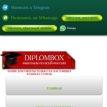
Написать в Telegram
Позвонить по Whatsapp
заказать документ
заказать обратный звонок
Watsapp
НАШИ ДОКУМЕНТЫ ТОЛЬКО НА НАСТОЯЩИХ
БЛАНКАХ ГОЗНАК
ГЛАВНАЯ