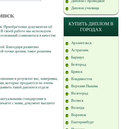
Диплом с проводкой
Диплом училища
бинск
КУПИТЬ ДИПЛОМ В
ов. Приобретение документов об
ГОРОДАХ
 В своей работе мы используем
 оснований сомневаться в качестве
Архангельск
той. Благодаря развитию
Астрахань
ной точки зрения, такое решения
Барнаул
Белгород
Брянск
мпании и результат вас, наверняка,
Владивосток
ами, которые продаются по очень
Верхняя Пышма
ъявить такой диплом в отделе
Волгоград
 актуальными стандартами и
Волжск
ничаете с нами, документ высшего
Вологда
Воронеж
Екатеринбург