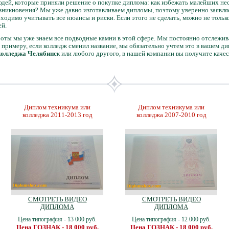
дей, которые приняли решение о покупке диплома: как избежать малейших не
зникновения? Мы уже давно изготавливаем дипломы, поэтому уверенно заявляе
ходимо учитывать все нюансы и риски. Если этого не сделать, можно не тольк
ей.
оты мы уже знаем все подводные камни в этой сфере. Мы постоянно отслежив
 примеру, если колледж сменил название, мы обязательно учтем это в вашем ди
колледжа Челябинс
к или любого другого, в нашей компании вы получите кач
Диплом техникума или
Диплом техникума или
колледжа 2011-2013 год
колледжа 2007-2010 год
СМОТРЕТЬ ВИДЕО
СМОТРЕТЬ ВИДЕО
ДИПЛОМА
ДИПЛОМА
Цена типография - 13 000 руб.
Цена типография - 12 000 руб.
Цена ГОЗНАК - 18 000 руб.
Цена ГОЗНАК - 18 000 руб.