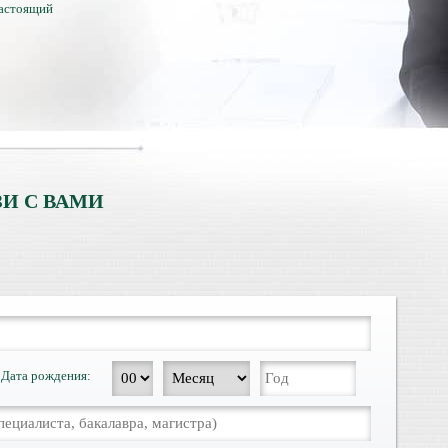
настоящий
тличий с
ентами.
И С ВАМИ
Дата рождения: