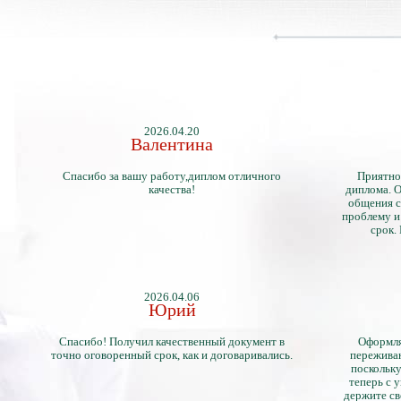
2026.04.20
Валентина
Спасибо за вашу работу,диплом отличного
Приятно
качества!
диплома. О
общения с
проблему и
срок.
2026.04.06
Юрий
Спасибо! Получил качественный документ в
Оформля
точно оговоренный срок, как и договаривались.
переживан
поскольку
теперь с 
держите св