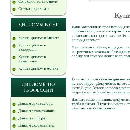
Сотрудничество с нами
Статьи о дипломах
Купи
ДИПЛОМЫ В СНГ
Наша компания на протяжении длит
образовании у нас – это гарантир
исключительно оригинальные бланки
Купить диплом в Минске
наших дипломов.
Купить диплом в
Уже прошли времена, когда для по
Белоруссии
современных технологий сегодня
обойдется намного дешевле по сра
Купить диплом в
Казахстане
Купить диплом в Астане
Если вы решили «
куплю диплом т
не разочарует. Документы, изготов
ДИПЛОМЫ ПО
низкой цене. Зачастую последние 
ПРОФЕССИИ
кадров – только обеспечить себе 
Для изготовления наших документо
Диплом архитектора
требованиями. В нужных местах ст
качества вам гарантирован!
Диплом автомеханика
Диплом тренера
Диплом судоводителя