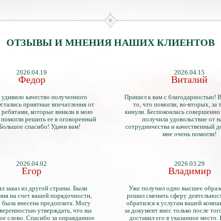
ОТЗЫВЫ И МНЕНИЯ НАШИХ КЛИЕНТОВ
2026.04.19
2026.04.15
Федор
Виталий
 удивило качество полученного
Пришел к вам с благодарностью! 
стались приятные впечатления от
то, что помогли, во-вторых, за т
 ребятами, которые вникли в мою
кинули. Беспокоилась совершенно 
 помогли решить ее в оговоренный
получила удовольствие от 
 Большое спасибо! Удачи вам!
сотрудничества и качественный д
мне очень помогли!
2026.04.02
2026.03.29
Егор
Владимир
л заказ из другой страны. Были
Уже получил одно высшее образ
ия на счет вашей порядочности,
решил сменить сферу деятельнос
 была внесена предоплата. Могу
обратился к услугам вашей компа
уверенностью утверждать, что вы
за документ внес только после того
ое слово. Спасибо за оправданное
доставил его в указанное место.