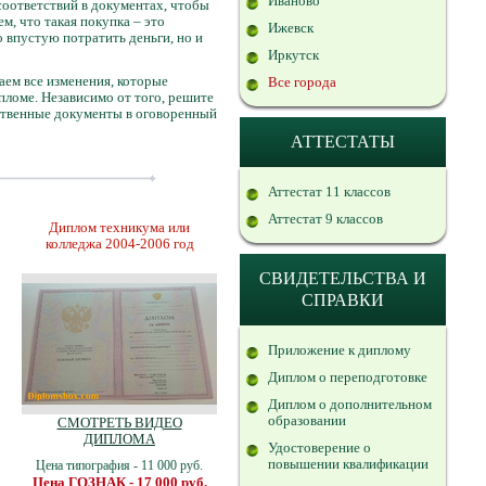
Иваново
соответствий в документах, чтобы
м, что такая покупка – это
Ижевск
о впустую потратить деньги, но и
Иркутск
аем все изменения, которые
Все города
пломе. Независимо от того, решите
ественные документы в оговоренный
АТТЕСТАТЫ
Аттестат 11 классов
Аттестат 9 классов
Диплом техникума или
колледжа 2004-2006 год
СВИДЕТЕЛЬСТВА И
СПРАВКИ
Приложение к диплому
Диплом о переподготовке
Диплом о дополнительном
образовании
СМОТРЕТЬ ВИДЕО
ДИПЛОМА
Удостоверение о
повышении квалификации
Цена типография - 11 000 руб.
Цена ГОЗНАК - 17 000 руб.