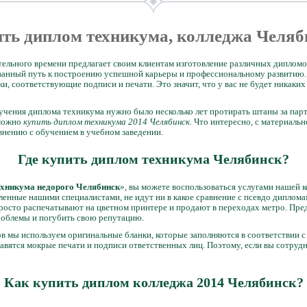
ть диплом техникума, колледжа Челя
ельного времени предлагает своим клиентам изготовление различных диплом
ованный путь к построению успешной карьеры и профессиональному развитию.
, соответствующие подписи и печати. Это значит, что у вас не будет никаких
лучения диплома техникума нужно было несколько лет протирать штаны за пар
 можно
купить диплом техникума 2014 Челябинск
. Что интересно, с материаль
внению с обучением в учебном заведении.
Где купить диплом техникума Челябинск?
ехникума недорого Челябинск
», вы можете воспользоваться услугами нашей ко
ленные нашими специалистами, не идут ни в какое сравнение с псевдо диплом
просто распечатывают на цветном принтере и продают в переходах метро. Пред
проблемы и погубить свою репутацию.
в мы используем оригинальные бланки, которые заполняются в соответствии с
авятся мокрые печати и подписи ответственных лиц. Поэтому, если вы сотруд
Как купить диплом колледжа 2014 Челябинск?