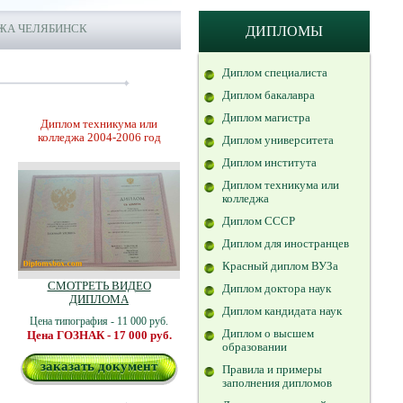
ЖА ЧЕЛЯБИНСК
ДИПЛОМЫ
Диплом специалиста
Диплом бакалавра
Диплом магистра
Диплом техникума или
колледжа 2004-2006 год
Диплом университета
Диплом института
Диплом техникума или
колледжа
Диплом СССР
Диплом для иностранцев
Красный диплом ВУЗа
СМОТРЕТЬ ВИДЕО
Диплом доктора наук
ДИПЛОМА
Диплом кандидата наук
Цена типография - 11 000 руб.
Диплом о высшем
Цена ГОЗНАК - 17 000 руб.
образовании
заказать документ
Правила и примеры
заполнения дипломов