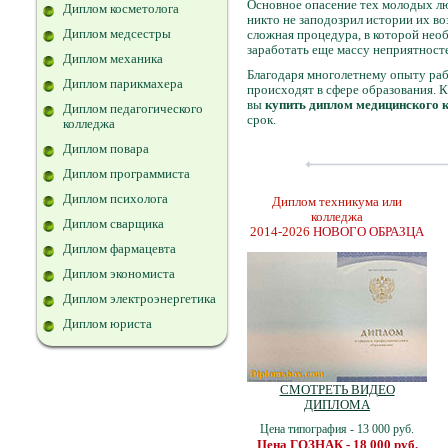
Основное опасение тех молодых лю
Диплом косметолога
никто не заподозрил истории их во
Диплом медсестры
сложная процедура, в которой необ
заработать еще массу неприятност
Диплом механика
Благодаря многолетнему опыту раб
Диплом парикмахера
происходят в сфере образования. К
вы
купить диплом медицинского 
Диплом педагогического
срок.
колледжа
Диплом повара
Диплом программиста
Диплом психолога
Диплом техникума или
колледжа
Диплом сварщика
2014-2026
НОВОГО ОБРАЗЦА
Диплом фармацевта
Диплом экономиста
Диплом электроэнергетика
Диплом юриста
СМОТРЕТЬ ВИДЕО
ДИПЛОМА
Цена типография - 13 000 руб.
Цена ГОЗНАК - 18 000 руб.