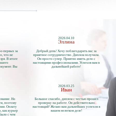
2026.04.10
Эллина
Во-первых за
Добрый день! Хочу поблагодарить вас за
о, что не
приятное сотрудничество. Диплом получила.
зря. В итоге
Он просто супер. Приятно иметь дело с
нашего
настоящими профессионалами. Успехов вам в
окумент. Вы
дальнейшей работе!
2026.03.25
Иван
ование. Но
Большое спасибо, диплом с честью прошел
ти, поэтому
проверку на работе. Он действительно
нии. Оплату
настоящий! Желаю вам дальнейших успехов в
, как курьер
вашем нелегком деле!
 Было с чем