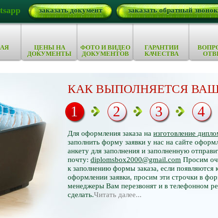
tsapp
заказать документ
заказать обратный звонок
АЯ
ЦЕНЫ НА
ФОТО И ВИДЕО
ГАРАНТИИ
ВОПР
ДОКУМЕНТЫ
ДОКУМЕНТОВ
КАЧЕСТВА
ОТВ
КАК ВЫПОЛНЯЕТСЯ ВАШ
1
2
3
4
Для оформления заказа на
изготовление дипло
заполнить форму заявки у нас на сайте оформл
анкету для заполнения и заполненную отправи
почту:
diplomsbox2000@gmail.com
Просим оче
к заполнению формы заказа, если появляются 
оформлении заявки, просим эти строчки в фор
менеджеры Вам перезвонят и в телефонном р
сделать.
Читать далее...