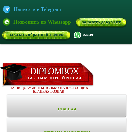
Написать в Telegram
Позвонить по Whatsapp
заказать документ
заказать обратный звонок
Watsapp
НАШИ ДОКУМЕНТЫ ТОЛЬКО НА НАСТОЯЩИХ
БЛАНКАХ ГОЗНАК
ГЛАВНАЯ