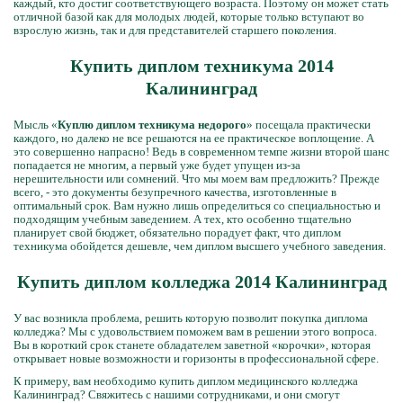
каждый, кто достиг соответствующего возраста. Поэтому он может стать
отличной базой как для молодых людей, которые только вступают во
взрослую жизнь, так и для представителей старшего поколения.
Купить диплом техникума 2014
Калининград
Мысль «
Куплю диплом техникума недорого
» посещала практически
каждого, но далеко не все решаются на ее практическое воплощение. А
это совершенно напрасно! Ведь в современном темпе жизни второй шанс
попадается не многим, а первый уже будет упущен из-за
нерешительности или сомнений. Что мы моем вам предложить? Прежде
всего, - это документы безупречного качества, изготовленные в
оптимальный срок. Вам нужно лишь определиться со специальностью и
подходящим учебным заведением. А тех, кто особенно тщательно
планирует свой бюджет, обязательно порадует факт, что диплом
техникума обойдется дешевле, чем диплом высшего учебного заведения.
Купить диплом колледжа 2014 Калининград
У вас возникла проблема, решить которую позволит покупка диплома
колледжа? Мы с удовольствием поможем вам в решении этого вопроса.
Вы в короткий срок станете обладателем заветной «корочки», которая
открывает новые возможности и горизонты в профессиональной сфере.
К примеру, вам необходимо купить диплом медицинского колледжа
Калининград? Свяжитесь с нашими сотрудниками, и они смогут