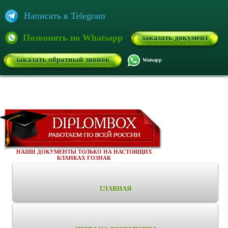
Написать в Telegram
Позвонить по Whatsapp
заказать документ
заказать обратный звонок
Watsapp
НАШИ ДОКУМЕНТЫ ТОЛЬКО НА НАСТОЯЩИХ
БЛАНКАХ ГОЗНАК
ГЛАВНАЯ