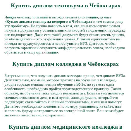
Купить диплом техникума в Чебоксарах
Иногда человек, попавший в затруднительную ситуацию, думает:
«
Куплю диплом техникума недорого в Чебоксарах
и тем самым решу
эту проблему». Но нужно помнить о том, что, ни в коем случае нельзя
покупать документы у сомнительных личностей в подземных переходах
или подворотнях. Даже если такой документ будет стоить очень дешево,
не обольщайтесь – это откровенная уловка. С таким «документом» вы
никогда не трудоустроитесь и не поступите в ВУЗ. Для того, чтобы
получить гарантии и сохранить конфиденциальность заказа, необходимо
обратиться в нашу организацию.
Купить диплом колледжа в Чебоксарах
Бытует мнение, что получить диплом колледжа проще, чем диплом ВУЗа.
Действительно, времени, которое тратится на обучение в колледже,
уходит гораздо меньше, чем на обучение в ВУЗе, но тут есть одна
особенность: необходимо пройти производственную практику. Таким
образом, на обучение тоже уходит несколько лет. Если вы уже являетесь
специалистом своего дела, и вам нужен, лишь документ, который это
подтвердит, связывайтесь с нашими специалистами, и они вам помогут.
Для этого необходимо позвонить по номеру, указанному на сайте, или
заполнить форму и отправить ее по электронной почте. Ваш заказ будет
выполнен качественно и оперативно.
Купить диплом медицинского колледжа в