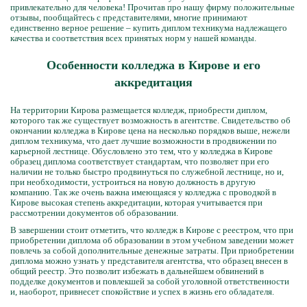
привлекательно для человека! Прочитав про нашу фирму положительные
отзывы, пообщайтесь с представителями, многие принимают
единственно верное решение – купить диплом техникума надлежащего
качества и соответствия всех принятых норм у нашей команды.
Особенности колледжа в Кирове и его
аккредитация
На территории Кирова размещается колледж, приобрести диплом,
которого так же существует возможность в агентстве. Свидетельство об
окончании колледжа в Кирове цена на несколько порядков выше, нежели
диплом техникума, что дает лучшие возможности в продвижении по
карьерной лестнице. Обусловлено это тем, что у колледжа в Кирове
образец диплома соответствует стандартам, что позволяет при его
наличии не только быстро продвинуться по служебной лестнице, но и,
при необходимости, устроиться на новую должность в другую
компанию. Так же очень важна имеющаяся у колледжа с проводкой в
Кирове высокая степень аккредитации, которая учитывается при
рассмотрении документов об образовании.
В завершении стоит отметить, что колледж в Кирове с реестром, что при
приобретении диплома об образовании в этом учебном заведении может
повлечь за собой дополнительные денежные затраты. При приобретении
диплома можно узнать у представителя агентства, что образец внесен в
общий реестр. Это позволит избежать в дальнейшем обвинений в
подделке документов и повлекшей за собой уголовной ответственности
и, наоборот, привнесет спокойствие и успех в жизнь его обладателя.