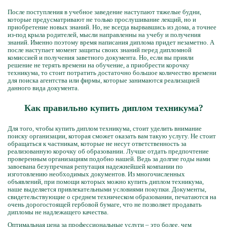
После поступления в учебное заведение наступают тяжелые будни,
которые предусматривают не только прослушивание лекций, но и
приобретение новых знаний. Но, не всегда вырвавшись из дома, а точнее
из-под крыла родителей, мысли направленны на учебу и получения
знаний. Именно поэтому время написания диплома придет незаметно. А
после наступает момент защиты своих знаний перед дипломной
комиссией и получения заветного документа. Но, если вы прияли
решение не терять времени на обучение, а приобрести корочку
техникума, то стоит потратить достаточно большое количество времени
для поиска агентства или фирмы, которые занимаются реализацией
данного вида документа.
Как правильно купить диплом техникума?
Для того, чтобы купить диплом техникума, стоит уделить внимание
поиску организации, которая сможет оказать вам такую услугу. Не стоит
обращаться к частникам, которые не несут ответственность за
реализованную корочку об образовании. Лучше отдать предпочтение
проверенным организациям подобно нашей. Ведь за долгие годы нами
завоевана безупречная репутация надежнейшей компании по
изготовлению необходимых документов. Из многочисленных
объявлений, при помощи которых можно купить диплом техникума,
наше выделяется привлекательными условиями покупки. Документы,
свидетельствующие о среднем техническом образовании, печатаются на
очень дорогостоящей гербовой бумаге, что не позволяет продавать
дипломы не надлежащего качества.
Оптимальная цена за профессиональные услуги – это более, чем