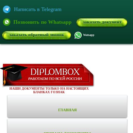
Написать в Telegram
Позвонить по Whatsapp
заказать документ
заказать обратный звонок
Watsapp
НАШИ ДОКУМЕНТЫ ТОЛЬКО НА НАСТОЯЩИХ
БЛАНКАХ ГОЗНАК
ГЛАВНАЯ