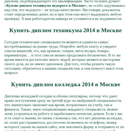
диплома, подтверждающего его квалификацию. Часто человек думает:
«
Куплю диплом техникума недорого в Москве
», не особо задумываясь
над тем, что недорого – не всегда качественно. Настоящие документы
стоят определенных денег, но и при этом они могут выдержать любую
проверку. А ваш работодатель никогда не усомнится в их подлинности.
Купить диплом техникума 2014 в Москве
Сегодня технические специальности являются одним из самых
востребованных на рынке труда. Откройте любую газету и увидите
список вакансий, это, как правило, токари, автослесари, повара,
парикмахеры… и этот список можно продолжать бесконечно. В то же
время имеется достаточно много людей, которые являются мастерами
своего дела, но не имеют дипломов. Для того, чтобы решить такую
ситуацию, обратитесь к нашим специалистам, и они помогут вам в этом
вопросе.
Купить диплом колледжа 2014 в Москве
Дипломы колледжей сегодня особенно популярны, потому что дают
право поступления сразу на третий курс по выбранной специальности,
что значительно экономит как время, потраченное на учебу, так и
финансы. Также, имея специализацию младшего специалиста, можно
легко устроиться на работу и зарабатывать неплохие деньги. Если у вас
есть опыт и знания, но жизнь сложилась так, что нет диплома колледжа,
не стоит расстраиваться, достаточно позвонить по телефону, номер
которого указан на нашем сайте, или заполнить форму и отправить ее по