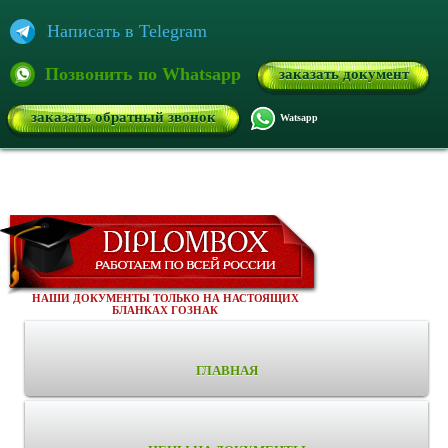
Написать в Telegram
Позвонить по Whatsapp
заказать документ
заказать обратный звонок
Watsapp
НАШИ ДОКУМЕНТЫ ТОЛЬКО НА НАСТОЯЩИХ
БЛАНКАХ ГОЗНАК
ГЛАВНАЯ