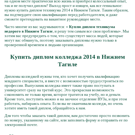
на одном месте практически всю жизнь и приобрел колоссальный опыт,
так и не получил диплом? Выход прост и изящен, как все гениальное:
нужно купить диплом техникума 2014 в Нижнем Тагиле. Таким образом,
вы подтвердите свою квалификацию перед работодателем, и даже
сможете претендовать на вакантное руководящее место.
Часто многие из вас задумываются: «
Куплю диплом техникума
недорого в Нижнем Тагиле
, и решу тем самым все свои проблемы». Мы
хотим вас предупредить о том, что существует масса людей, которые
могут вас обмануть, поэтому заказывать дипломы нужно только в
проверенной временем и людьми организации.
Купить диплом колледжа 2014 в Нижнем
Тагиле
Дипломы колледжей нужны тем, кто хочет получить квалификацию
младшего специалиста, и вместе с возможностью трудоустроиться по
профессии. Выпускник колледжа имеет также право поступать в
университет сразу на третий курс. Это прекрасная возможность
сэкономить не только время, которое тратится на учебу, но и деньги.
Кроме того, поступить можно и на заочное отделение ВУЗа, и при этом
работать, набираясь опыта. Если вы не оканчивали колледж, но очень
хотите иметь такой диплом, обращайтесь к нам.
Для того чтобы заказать такой диплом, вам достаточно просто позвонить
по номеру, указанному на сайте, или заполнить форму и отправить ее по
электронной почте.