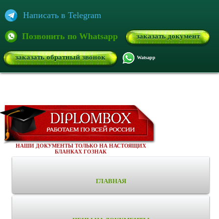
Написать в Telegram
Позвонить по Whatsapp
заказать документ
заказать обратный звонок
Watsapp
НАШИ ДОКУМЕНТЫ ТОЛЬКО НА НАСТОЯЩИХ
БЛАНКАХ ГОЗНАК
ГЛАВНАЯ