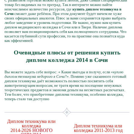
С развитием торговли можно купить любой, даже самый специфический
товар без видимых на то преград. Так в интернете можно найти
неисчислимое количество ресурсов, где
купить диплом техникума в
Сочи
сможет даже ребёнок. При этом документ будет ничем не хуже
своих официальных аналогов. Плюс за вами сохраняется право выбрать
любое заведение и уровень подготовки. Не важно, нужно вам купить
диплом медицинского колледжа в Сочи или в Твери. Наличие диплома
позволяет вам позиционировать себя как полноценного сотрудника. Что
касается глубинной сути профессии, то на практике она познаётся куда
как эффективней.
Очевидные плюсы от решения купить
диплом колледжа 2014 в Сочи
Вы можете задать себе вопрос: « Какие выгоды я получу, если «
куплю
диплом техникума недорого в Сочи
?». Помимо уже сказанного готовый
диплом техникума даёт возможность полностью посвятить себя
животрепещущим вопросам, не тратя время на посещение ненужных
теоретических предметов и экономя деньги на несметных распечатках.
Тем более, что приобретение диплома техникума, особенно колледжа,
теперь стало так доступно
Диплом техникума или
колледжа
Диплом техникума или
2014-2026
НОВОГО
колледжа 2011-2013 год