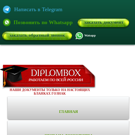
Написать в Telegram
Позвонить по Whatsapp
заказать документ
заказать обратный звонок
Watsapp
НАШИ ДОКУМЕНТЫ ТОЛЬКО НА НАСТОЯЩИХ
БЛАНКАХ ГОЗНАК
ГЛАВНАЯ