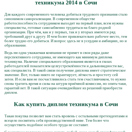
техникума 2014 в Сочи
Для каждого современного человека добиться трудового признания стало
синонимом самореализации. В современном обществе
работоспособность сотрудником выходит на первый план, всем нужны
специалисты, готовые самозабвенно трудиться на благо родной
организации. При чём, как и у первых, так и у вторых имеются ряд
требований друг к другу. И чем более привлекательно рабочее место, тем
более трудно его добиться. И вопрос здесь не в усердии и амбициях, но и
образовании.
Ведь ни одна уважаемая компания не примет в свои ряды даже
перспективного сотрудника, не имеющего как минимум диплома
техникума. Наличие специального образования является в глазах
работодателей показателем целеустремлённости и дальновидности вас,
как специалиста. В такой связи получение диплома имеет стратегическое
значение. Вот, только никто не гарантирует, лёгкость и простоту сей
затеи. И если вам не посчастливилось стать тем счастливчиком, то нужно
снова тратить время и силы на штурм приёмной комиссии, но опять-таки,
гарантий нет. В такой ситуации очевиднейшее из решений приобрести
диплом.
Как купить диплом техникума в Сочи
Такая покупка позволит вам стать вровень с остальными претендентами и
всецело посвятить себя производственной ниве. Тем более что
осуществить подобное особого труда не составит.