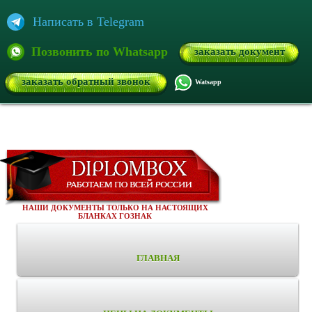
Написать в Telegram
Позвонить по Whatsapp
заказать документ
заказать обратный звонок
Watsapp
НАШИ ДОКУМЕНТЫ ТОЛЬКО НА НАСТОЯЩИХ
БЛАНКАХ ГОЗНАК
ГЛАВНАЯ