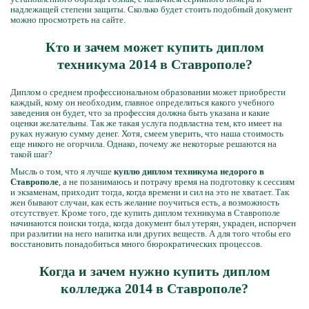
надлежащей степени защиты. Сколько будет стоить подобный документ
можно просмотреть на сайте.
Кто и зачем может купить диплом
техникума 2014 в Ставрополе?
Диплом о среднем профессиональном образовании может приобрести
каждый, кому он необходим, главное определиться какого учебного
заведения он будет, что за профессия должна быть указана и какие
оценки желательны. Так же такая услуга подвластна тем, кто имеет на
руках нужную сумму денег. Хотя, смеем уверить, что наша стоимость
еще никого не огорчила. Однако, почему же некоторые решаются на
такой шаг?
Мысль о том, что я лучше
куплю диплом техникума недорого в
Ставрополе
, а не позанимаюсь и потрачу время на подготовку к сессиям
и экзаменам, приходит тогда, когда времени и сил на это не хватает. Так
жен бывают случаи, как есть желание поучиться есть, а возможность
отсутствует. Кроме того, где купить диплом техникума в Ставрополе
начинаются поиски тогда, когда документ был утерян, украден, испорчен
при разлитии на него напитка или других веществ. А для того чтобы его
восстановить понадобиться много бюрократических процессов.
Когда и зачем нужно купить диплом
колледжа 2014 в Ставрополе?