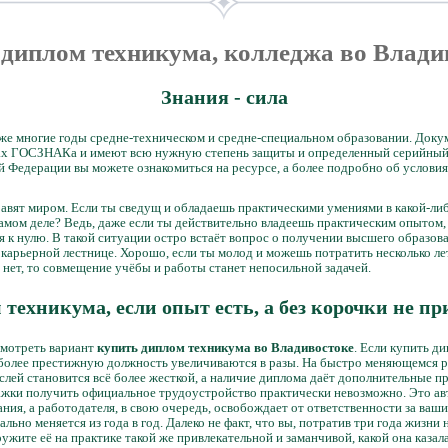
 диплом техникума, колледжа во Влади
Знания - сила
же многие годы средне-техническом и средне-специальном образовании. Докум
ах ГОСЗНАКа и имеют всю нужную степень защиты и определенный серийный 
й Федерации вы можете ознакомиться на ресурсе, а более подробно об услови
авят миром. Если ты сведущ и обладаешь практическими умениями в какой-либо
самом деле? Ведь, даже если ты действительно владеешь практическим опытом,
 к нулю. В такой ситуации остро встаёт вопрос о получении высшего образова
 карьерной лестнице. Хорошо, если ты молод и можешь потратить несколько ле
 нет, то совмещение учёбы и работы станет непосильной задачей.
техникума, если опыт есть, а без корочки не п
смотреть вариант
купить диплом техникума во Владивостоке
. Если купить д
 более престижную должность увеличиваются в разы. На быстро меняющемся 
лей становится всё более жесткой, а наличие диплома даёт дополнительные п
мажки получить официальное трудоустройство практически невозможно. Это ав
ия, а работодателя, в свою очередь, освобождает от ответственности за ваши
ьно меняется из года в год. Далеко не факт, что вы, потратив три года жизни
ужите её на практике такой же привлекательной и заманчивой, какой она казал