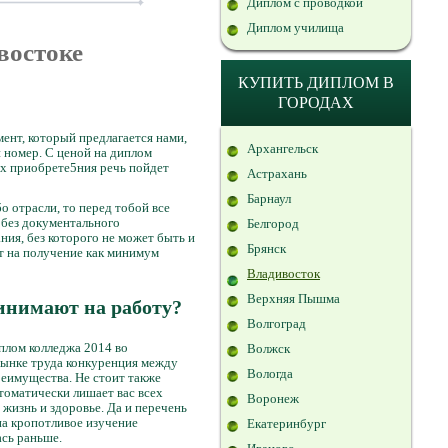
Диплом с проводкой
Диплом училища
востоке
КУПИТЬ ДИПЛОМ В
ГОРОДАХ
ент, который предлагается нами,
Архангельск
номер. С ценой на диплом
ях приобрете5ния речь пойдет
Астрахань
Барнаул
 отрасли, то перед тобой все
 без документального
Белгород
ния, без которого не может быть и
Брянск
т на получение как минимум
Владивосток
Верхняя Пышма
ринимают на работу?
Волгоград
иплом колледжа 2014 во
Волжск
рынке труда конкуренция между
Вологда
реимущества. Не стоит также
томатически лишает вас всех
Воронеж
 жизнь и здоровье. Да и перечень
 на кропотливое изучение
Екатеринбург
ась раньше.