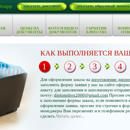
tsapp
заказать документ
заказать обратный звонок
АЯ
ЦЕНЫ НА
ФОТО И ВИДЕО
ГАРАНТИИ
ВОПР
ДОКУМЕНТЫ
ДОКУМЕНТОВ
КАЧЕСТВА
ОТВ
КАК ВЫПОЛНЯЕТСЯ ВАШ
1
2
3
4
Для оформления заказа на
изготовление дипло
заполнить форму заявки у нас на сайте оформл
анкету для заполнения и заполненную отправи
почту:
diplomsbox2000@gmail.com
Просим оче
к заполнению формы заказа, если появляются 
оформлении заявки, просим эти строчки в фор
менеджеры Вам перезвонят и в телефонном р
сделать.
Читать далее...