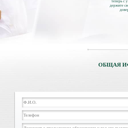
теперь с 
держите св
дове
ОБЩАЯ И