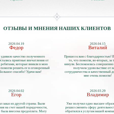
ОТЗЫВЫ И МНЕНИЯ НАШИХ КЛИЕНТОВ
2026.04.19
2026.04.15
Федор
Виталий
 удивило качество полученного
Пришел к вам с благодарностью! 
стались приятные впечатления от
то, что помогли, во-вторых, за т
 ребятами, которые вникли в мою
кинули. Беспокоилась совершенно 
 помогли решить ее в оговоренный
получила удовольствие от 
 Большое спасибо! Удачи вам!
сотрудничества и качественный д
мне очень помогли!
2026.04.02
2026.03.29
Егор
Владимир
л заказ из другой страны. Были
Уже получил одно высшее образ
ия на счет вашей порядочности,
решил сменить сферу деятельнос
 была внесена предоплата. Могу
обратился к услугам вашей компа