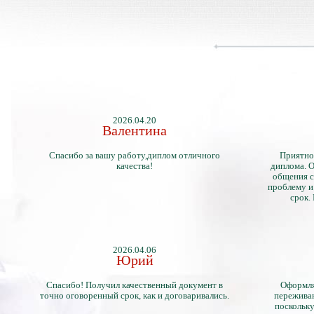
2026.04.20
Валентина
Спасибо за вашу работу,диплом отличного
Приятно
качества!
диплома. О
общения с
проблему и
срок.
2026.04.06
Юрий
Спасибо! Получил качественный документ в
Оформля
точно оговоренный срок, как и договаривались.
переживан
поскольку