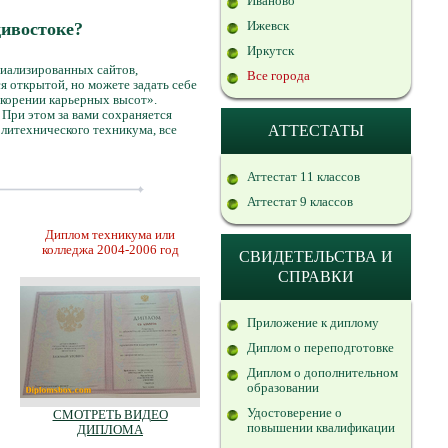
Иваново
Ижевск
дивостоке?
Иркутск
циализированных сайтов,
Все города
я открытой, но можете задать себе
окорении карьерных высот».
При этом за вами сохраняется
олитехнического техникума, все
АТТЕСТАТЫ
Аттестат 11 классов
Аттестат 9 классов
Диплом техникума или
колледжа 2004-2006 год
СВИДЕТЕЛЬСТВА И
СПРАВКИ
Приложение к диплому
Диплом о переподготовке
Диплом о дополнительном
образовании
Удостоверение о
СМОТРЕТЬ ВИДЕО
повышении квалификации
ДИПЛОМА