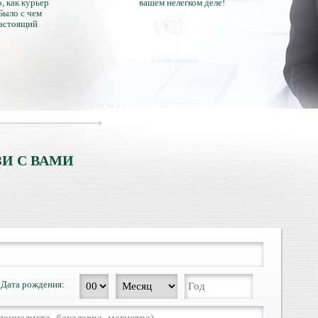
, как курьер
вашем нелегком деле!
 Было с чем
настоящий
тличий с
ентами.
И С ВАМИ
Дата рождения: