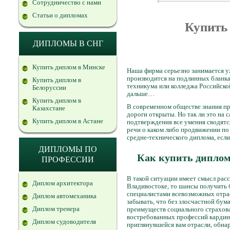
Сотрудничество с нами
Статьи о дипломах
Купить
ДИПЛОМЫ В СНГ
Купить диплом в Минске
Наша фирма серьезно занимается у
производится на подлинных бланк
Купить диплом в
техникума или колледжа Российско
Белоруссии
дальше…
Купить диплом в
В современном обществе знания пр
Казахстане
дороги открыты. Но так ли это на 
Купить диплом в Астане
подтверждения все умения сводятся
речи о каком либо продвижении по
средне-технического диплома, если
ДИПЛОМЫ ПО
Как купить диплом 
ПРОФЕССИИ
В такой ситуации имеет смысл рас
Диплом архитектора
Владивостоке, то шансы получить
специалистами всевозможных отрас
Диплом автомеханика
забывать, что без злосчастной бу
Диплом тренера
преимуществ социального страхован
востребованных профессий кардинал
Диплом судоводителя
приглянувшейся вам отрасли, обнар