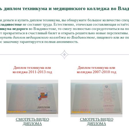
ь диплом техникума и медицинского колледжа во Вла
и деньги и купить диплом техникума, вы обнаружите большое количество спе
Владивостоке
не составит труда. Естественно, этическая составляющая остаётс
никума недорого
во Владивостоке, то смогу полностью сосредоточиться на п
 превратиться в счастливый билет и открыть решительно новые перспективы. 
ы
купить диплом медицинского колледжа во Владивостоке
, пищевого или же п
с заказчику гарантируется полная анонимность.
Диплом техникума или
Диплом техникума или
колледжа 2011-2013 год
колледжа 2007-2010 год
СМОТРЕТЬ ВИДЕО
СМОТРЕТЬ ВИДЕО
ДИПЛОМА
ДИПЛОМА