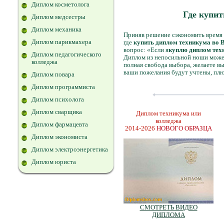
Диплом косметолога
Где купит
Диплом медсестры
Диплом механика
Приняв решение сэкономить время 
Диплом парикмахера
где
купить диплом техникума во 
вопрос: «Если я
куплю диплом тех
Диплом педагогического
Диплом из непосильной ноши может
колледжа
полная свобода выбора, желаете в
ваши пожелания будут учтены, плю
Диплом повара
Диплом программиста
Диплом психолога
Диплом сварщика
Диплом техникума или
колледжа
Диплом фармацевта
2014-2026
НОВОГО ОБРАЗЦА
Диплом экономиста
Диплом электроэнергетика
Диплом юриста
СМОТРЕТЬ ВИДЕО
ДИПЛОМА