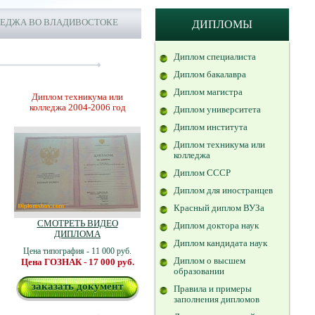
ЛЕДЖА ВО ВЛАДИВОСТОКЕ
ДИПЛОМЫ
Диплом специалиста
Диплом бакалавра
Диплом магистра
Диплом техникума или
колледжа 2004-2006 год
Диплом университета
Диплом института
Диплом техникума или
колледжа
Диплом СССР
Диплом для иностранцев
Красный диплом ВУЗа
СМОТРЕТЬ ВИДЕО
Диплом доктора наук
ДИПЛОМА
Диплом кандидата наук
Цена типография - 11 000 руб.
Диплом о высшем
Цена ГОЗНАК - 17 000 руб.
образовании
заказать документ
Правила и примеры
заполнения дипломов