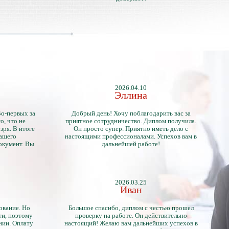
2026.04.10
Эллина
Во-первых за
Добрый день! Хочу поблагодарить вас за
о, что не
приятное сотрудничество. Диплом получила.
зря. В итоге
Он просто супер. Приятно иметь дело с
нашего
настоящими профессионалами. Успехов вам в
окумент. Вы
дальнейшей работе!
2026.03.25
Иван
ование. Но
Большое спасибо, диплом с честью прошел
ти, поэтому
проверку на работе. Он действительно
нии. Оплату
настоящий! Желаю вам дальнейших успехов в