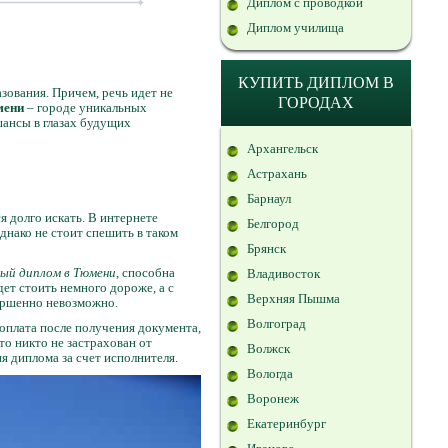
Диплом с проводкой
Диплом училища
КУПИТЬ ДИПЛОМ В
зования. Причем, речь идет не
ГОРОДАХ
мени
– городе уникальных
шансы в глазах будущих
Архангельск
Астрахань
Барнаул
я долго искать. В интернете
Белгород
днако не стоит спешить в таком
Брянск
ный диплом в Тюмени
, способна
Владивосток
ет стоить немного дороже, а с
Верхняя Пышма
вершенно невозможно.
Волгоград
оплата после получения документа,
то никто не застрахован от
Волжск
я диплома за счет исполнителя.
Вологда
Воронеж
Екатеринбург