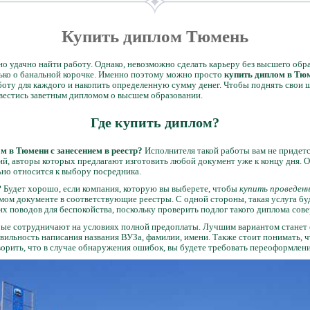
Купить диплом Тюмень
о удачно найти работу. Однако, невозможно сделать карьеру без высшего обра
олько о банальной корочке. Именно поэтому можно просто
купить диплом в Тю
боту для каждого и накопить определенную сумму денег. Чтобы поднять свои 
авестись заветным дипломом о высшем образовании.
Где купить диплом?
м в Тюмени с занесением в реестр?
Исполнителя такой работы вам не придетс
й, авторы которых предлагают изготовить любой документ уже к концу дня. О
ьно относится к выбору посредника.
? Будет хорошо, если компания, которую вы выберете, чтобы
купить проведен
ом документе в соответствующие реестры. С одной стороны, такая услуга буд
их поводов для беспокойства, поскольку проверить подлог такого диплома со
рые сотрудничают на условиях полной предоплаты. Лучшим вариантом станет 
авильность написания названия ВУЗа, фамилии, имени. Также стоит понимать, ч
орить, что в случае обнаружения ошибок, вы будете требовать переоформлени