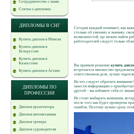
Сотрудничество с нами
Статьи о дипломах
ДИПЛОМЫ В СНГ
Сегодня каждый понимает, как важн
столько об умениях и знаниях, ск
возможностей, где можно найти ра
Купить диплом в Минске
работодателей следует только обз
Купить диплом в
Белоруссии
Купить диплом в
Казахстане
Вы приняли решение
купить дипло
встречается множество предложени
Купить диплом в Астане
ответственном деле, лучше тщател
На что следует обратить внимание
занести информацию о приобретаем
ДИПЛОМЫ ПО
другой – вы избавите себя от лишн
ПРОФЕССИИ
Не стоит выбирать компании, кото
после того как будет проверена пр
Диплом архитектора
ошибок. Поэтому нужно сразу огов
Диплом автомеханика
Диплом тренера
Диплом судоводителя