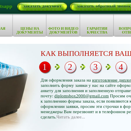
tsapp
заказать документ
заказать обратный звонок
АЯ
ЦЕНЫ НА
ФОТО И ВИДЕО
ГАРАНТИИ
ВОПР
ДОКУМЕНТЫ
ДОКУМЕНТОВ
КАЧЕСТВА
ОТВ
КАК ВЫПОЛНЯЕТСЯ ВАШ
1
2
3
4
Для оформления заказа на
изготовление дипло
заполнить форму заявки у нас на сайте оформл
анкету для заполнения и заполненную отправи
почту:
diplomsbox2000@gmail.com
Просим оче
к заполнению формы заказа, если появляются 
оформлении заявки, просим эти строчки в фор
менеджеры Вам перезвонят и в телефонном р
сделать.
Читать далее...