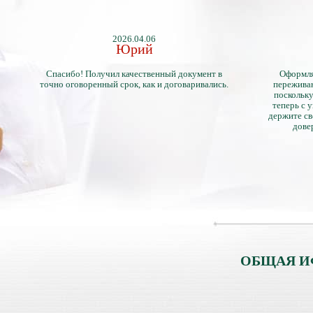
2026.04.06
Юрий
Спасибо! Получил качественный документ в
Оформля
точно оговоренный срок, как и договаривались.
переживан
поскольку
теперь с 
держите св
дове
ОБЩАЯ И