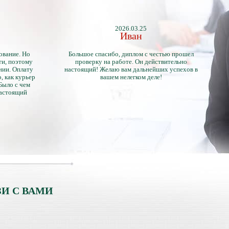
2026.03.25
Иван
ование. Но
Большое спасибо, диплом с честью прошел
ти, поэтому
проверку на работе. Он действительно
нии. Оплату
настоящий! Желаю вам дальнейших успехов в
, как курьер
вашем нелегком деле!
 Было с чем
настоящий
тличий с
ентами.
И С ВАМИ