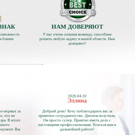
ЗНАК
НАМ ДОВЕРЯЮТ
озможность
У нас очень сильная команда, способная
м бланке
решить любую задачу в нашей области. Нам
доверяют!
2026.04.10
Эллина
Во-первых за
Добрый день! Хочу поблагодарить вас за
о, что не
приятное сотрудничество. Диплом получила.
зря. В итоге
Он просто супер. Приятно иметь дело с
нашего
настоящими профессионалами. Успехов вам в
окумент. Вы
дальнейшей работе!