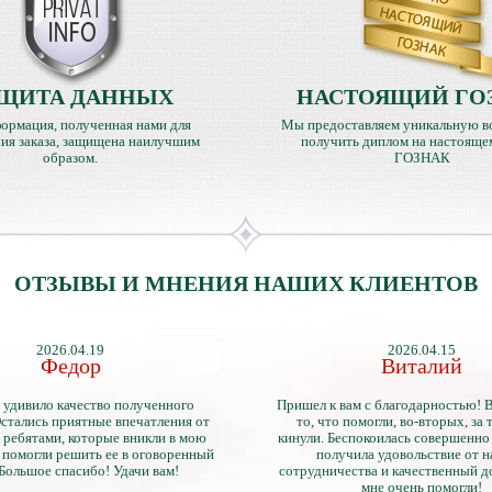
ЩИТА ДАННЫХ
НАСТОЯЩИЙ ГО
ормация, полученная нами для
Мы предоставляем уникальную в
ия заказа, защищена наилучшим
получить диплом на настояще
образом.
ГОЗНАК
ОТЗЫВЫ И МНЕНИЯ НАШИХ КЛИЕНТОВ
2026.04.19
2026.04.15
Федор
Виталий
 удивило качество полученного
Пришел к вам с благодарностью! 
стались приятные впечатления от
то, что помогли, во-вторых, за т
 ребятами, которые вникли в мою
кинули. Беспокоилась совершенно 
 помогли решить ее в оговоренный
получила удовольствие от 
 Большое спасибо! Удачи вам!
сотрудничества и качественный д
мне очень помогли!