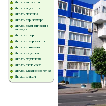
Диплом косметолога
Диплом медсестры
Диплом механика
Диплом парикмахера
Диплом педагогического
колледжа
Диплом повара
Диплом программиста
Диплом психолога
Диплом сварщика
Диплом фармацевта
Диплом экономиста
Диплом электроэнергетика
Диплом юриста