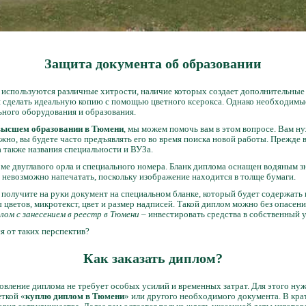
Защита документа об образовании
 используются различные хитрости, наличие которых создает дополнительные
зя сделать идеальную копию с помощью цветного ксерокса. Однако необходим
ного оборудования и образования.
 высшем образовании в Тюмени
, мы можем помочь вам в этом вопросе. Вам н
жно, вы будете часто предъявлять его во время поиска новой работы. Прежде 
 также названия специальности и ВУЗа.
ме двуглавого орла и специального номера. Бланк диплома оснащен водяным 
о невозможно напечатать, поскольку изображение находится в толще бумаги.
получите на руки документ на специальном бланке, который будет содержать
 цветов, микротекст, цвет и размер надписей. Такой диплом можно без опасен
лом с занесением в реестр в Тюмени
– инвестировать средства в собственный у
ся от таких перспектив?
Как заказать диплом?
товление диплома не требует особых усилий и временных затрат. Для этого нуж
еткой «
куплю диплом в Тюмени
» или другого необходимого документа. В кра