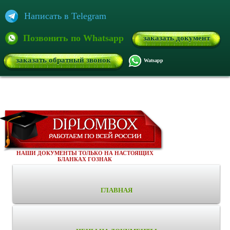
Написать в Telegram
Позвонить по Whatsapp
заказать документ
заказать обратный звонок
Watsapp
НАШИ ДОКУМЕНТЫ ТОЛЬКО НА НАСТОЯЩИХ
БЛАНКАХ ГОЗНАК
ГЛАВНАЯ