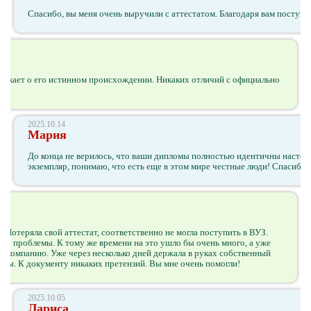
Спасибо, вы меня очень выручили с аттестатом. Благодаря вам поступи
зникает о его истинном происхождении. Никаких отличий с официально
2025.10.14
Мария
До конца не верилось, что ваши дипломы полностью идентичны настоя
экземпляр, понимаю, что есть еще в этом мире честные люди! Спасибо в
Потеряла свой аттестат, соответственно не могла поступить в ВУЗ.
-то проблемы. К тому же времени на это ушло бы очень много, а уже
у компанию. Уже через несколько дней держала в руках собственный
колы. К документу никаких претензий. Вы мне очень помогли!
2025.10.05
Лариса