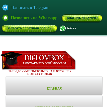
Написать в Telegram
Позвонить по Whatsapp
заказать документ
заказать обратный звонок
Watsapp
НАШИ ДОКУМЕНТЫ ТОЛЬКО НА НАСТОЯЩИХ
БЛАНКАХ ГОЗНАК
ГЛАВНАЯ