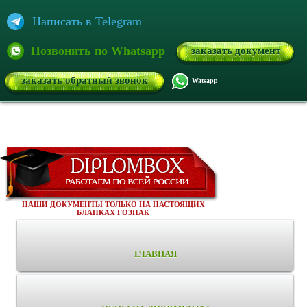
Написать в Telegram
Позвонить по Whatsapp
заказать документ
заказать обратный звонок
Watsapp
НАШИ ДОКУМЕНТЫ ТОЛЬКО НА НАСТОЯЩИХ
БЛАНКАХ ГОЗНАК
ГЛАВНАЯ