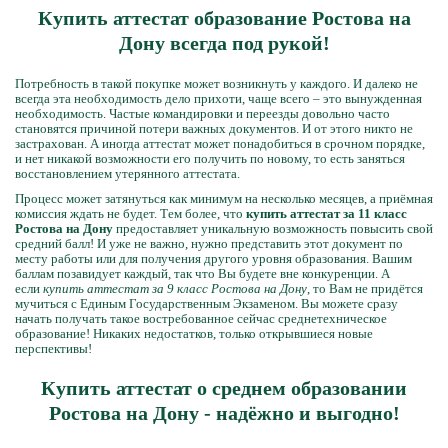
Купить аттестат образование Ростова на
Дону всегда под рукой!
Потребность в такой покупке может возникнуть у каждого. И далеко не
всегда эта необходимость дело прихоти, чаще всего – это вынужденная
необходимость. Частые командировки и переезды довольно часто
становятся причиной потери важных документов. И от этого никто не
застрахован. А иногда аттестат может понадобиться в срочном порядке,
и нет никакой возможности его получить по новому, то есть заняться
восстановлением утерянного аттестата.
Процесс может затянуться как минимум на несколько месяцев, а приёмная
комиссия ждать не будет. Тем более, что
купить аттестат за 11 класс
Ростова на Дону
предоставляет уникальную возможность повысить свой
средний балл! И уже не важно, нужно представить этот документ по
месту работы или для получения другого уровня образования. Вашим
баллам позавидует каждый, так что Вы будете вне конкуренции. А
если
купить аттестат за 9 класс Ростова на Дону
, то Вам не придётся
мучиться с Единым Государственным Экзаменом. Вы можете сразу
начать получать такое востребованное сейчас среднетехническое
образование! Никаких недостатков, только открывшиеся новые
перспективы!
Купить аттестат о среднем образовании
Ростова на Дону - надёжно и выгодно!