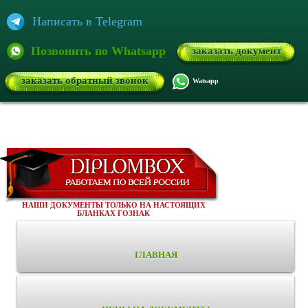
Написать в Telegram
Позвонить по Whatsapp
заказать документ
заказать обратный звонок
Watsapp
НАШИ ДОКУМЕНТЫ ТОЛЬКО НА НАСТОЯЩИХ
БЛАНКАХ ГОЗНАК
ГЛАВНАЯ