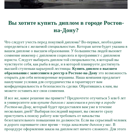
Вы хотите купить диплом в городе Ростов-
на-Дону?
Что следует учесть перед покупкой диплома? Во-первых, необходимо
определиться с желаемой специальностью. Которая затем будет указана в
вашем дипломе о высшем образовании. У большинства людей вызовет
сомнение инженер с дипломом социолога и программист с дипломом
юриста. Следует выбирать диплом той специальности, в который вы
чувствуете себя, как рыба в воде, и в которой планируете достигнуть
высшей ступеньки карьерной лестницы.
Купить диплом о высшем
образовании с занесением в реестр в Ростове-на-Дону
это возможность
открыть для себя непокоренные вершины. Наша компания предлагает
наилучшие условия для сотрудничества и гарантирует вам
конфиденциальность и безопасность сделки. Обратившись к нам, вы
можете оставить все свои сомнения.
И все же, какое решение вы примете? Предпочтете отучиться 5 или 6 лет
в университете или
купите диплом с занесением в реестр в городе
Ростов-на-Дону
, который будет предоставлен вам уже в течение
нескольких дней? Выбирая последний вариант, вы сможете сразу
приступить к поиску работу или требовать от начальства
безотлагательного повышения по должности. Если вы серьезный человек
и дорого оцениваете свое время – тогда
закажите диплом у нас
. В
процедуре оформления заказа на диплом нет ничего сложного. Для этого