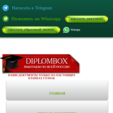
Написать в Telegram
Позвонить по Whatsapp
заказать документ
заказать обратный звонок
Watsapp
НАШИ ДОКУМЕНТЫ ТОЛЬКО НА НАСТОЯЩИХ
БЛАНКАХ ГОЗНАК
ГЛАВНАЯ