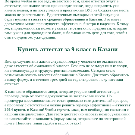
Во время учебы не все задумываются о том, какие отметки будут в
аттестате, осознание этого происходит позже, когда исправить уже
ничего нельзя, и на поступление в престижный ВУЗ на бюджетные места
можно не рассчитывать. Единственным выходом из этой ситуации
будет
купить аттестат о среднем образовании в Казани
. Это имеет
достаточно много преимуществ: эффективно, быстро и надежно. К тому
же, в приложении вы можете указать те отметки по предметам, которые
вам нужны для проходного балла, и большая часть дела для того, чтобы
стать студентом, уже сделана.
Купить аттестат за 9 класс в Казани
Иногда случаются в жизни ситуации, когда у человека не оказывается
даже аттестат об окончании 9 классов. Без него не возьмут ни в колледж,
ни в техникум, да и трудоустроиться невозможно. Сегодня стало
возможным купить аттестат образование в Казани. Для этого обратитесь
в нашу фирму, и в течение трех дней вы гарантировано получите ваш
аттестат.
К нам часто обращаются люди, которые утеряли свой аттестат при
переезде, ведь от потери документов не застрахован никто. Но
процедура восстановления аттестат довольно таки длительный процесс,
а проблему с отсутствием можно решить гораздо эффективнее –
аттестат
2014 купить в Казани
! Чтобы сделать заказ, вам необходимо связаться с
нашими специалистами. Для этого достаточно набрать номер, указанный
на нашем сайте, и заполнить форму заказа, отправив ее по электронной
почте. Помните: ваша судьба в ваших руках!