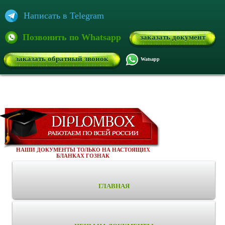
Написать в Telegram
Позвонить по Whatsapp
заказать документ
заказать обратный звонок
Watsapp
НАШИ ДОКУМЕНТЫ ТОЛЬКО НА НАСТОЯЩИХ
БЛАНКАХ ГОЗНАК
ГЛАВНАЯ