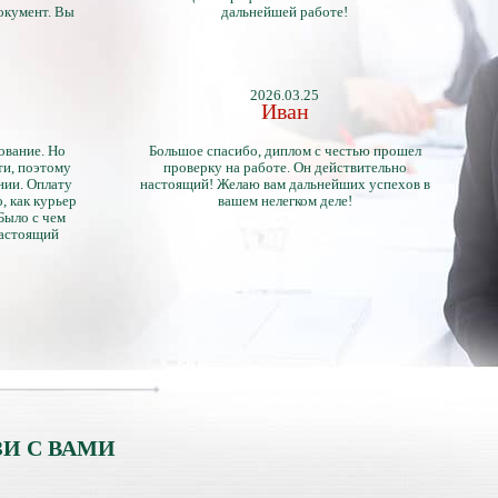
окумент. Вы
дальнейшей работе!
2026.03.25
Иван
ование. Но
Большое спасибо, диплом с честью прошел
ти, поэтому
проверку на работе. Он действительно
нии. Оплату
настоящий! Желаю вам дальнейших успехов в
, как курьер
вашем нелегком деле!
 Было с чем
настоящий
тличий с
ентами.
И С ВАМИ