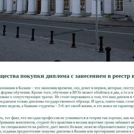
ества покупки диплома с занесением в реестр 
зовании в Казани – это экономия времени, сил, денег и нервов, которые, пост
формы обучения. Кроме того, обучение в ВУЗе может обойтись в два, а то и в
 также о сопутствующих тратах. Не стоит переживать о том, что ваш диплом в 
едлагаем только дипломы государственного образца. И здесь, опять-таки, стои
нее недели, а бывшие студенты – 5-6 лет своей жизни, и это вовсе не гарантир
ь, тот факт, что ни одна профессия не усваивается в теории так хорошо, как н
бривание конспектов, студент без практики в весьма короткие сроки забывает 
 по специальности на работе, дает много больше, нежели образовательное учр
, отдавая предпочтение покупке диплома в Казани или протиранию штанов в с