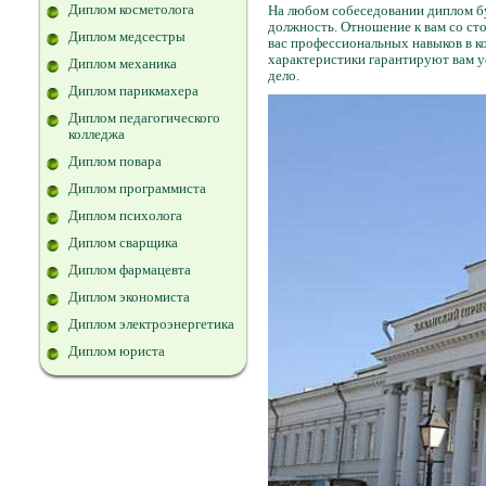
Диплом косметолога
На любом собеседовании диплом б
должность. Отношение к вам со ст
Диплом медсестры
вас профессиональных навыков в к
характеристики гарантируют вам у
Диплом механика
дело.
Диплом парикмахера
Диплом педагогического
колледжа
Диплом повара
Диплом программиста
Диплом психолога
Диплом сварщика
Диплом фармацевта
Диплом экономиста
Диплом электроэнергетика
Диплом юриста