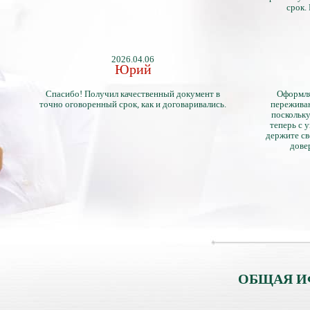
срок.
2026.04.06
Юрий
Спасибо! Получил качественный документ в
Оформля
точно оговоренный срок, как и договаривались.
переживан
поскольку
теперь с 
держите св
дове
ОБЩАЯ И