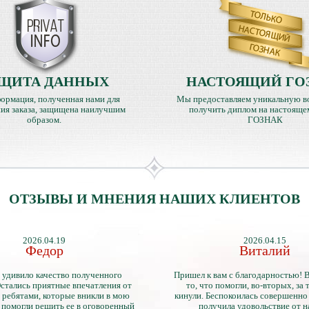
ЩИТА ДАННЫХ
НАСТОЯЩИЙ ГО
ормация, полученная нами для
Мы предоставляем уникальную в
ия заказа, защищена наилучшим
получить диплом на настояще
образом.
ГОЗНАК
ОТЗЫВЫ И МНЕНИЯ НАШИХ КЛИЕНТОВ
2026.04.19
2026.04.15
Федор
Виталий
 удивило качество полученного
Пришел к вам с благодарностью! 
стались приятные впечатления от
то, что помогли, во-вторых, за т
 ребятами, которые вникли в мою
кинули. Беспокоилась совершенно 
 помогли решить ее в оговоренный
получила удовольствие от 