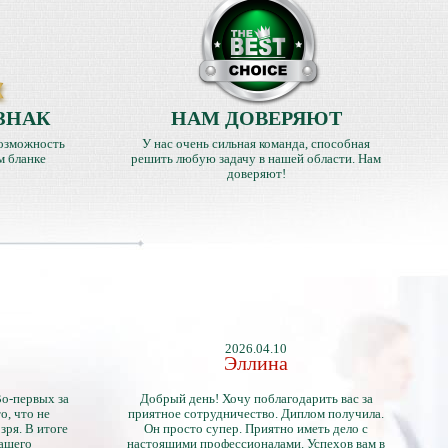
ЗНАК
НАМ ДОВЕРЯЮТ
озможность
У нас очень сильная команда, способная
м бланке
решить любую задачу в нашей области. Нам
доверяют!
2026.04.10
Эллина
Во-первых за
Добрый день! Хочу поблагодарить вас за
о, что не
приятное сотрудничество. Диплом получила.
зря. В итоге
Он просто супер. Приятно иметь дело с
нашего
настоящими профессионалами. Успехов вам в