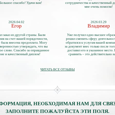
 Большое спасибо! Удачи вам!
сотрудничества и качественный д
мне очень помогли!
2026.04.02
2026.03.29
Егор
Владимир
л заказ из другой страны. Были
Уже получил одно высшее образ
ия на счет вашей порядочности,
решил сменить сферу деятельнос
 была внесена предоплата. Могу
обратился к услугам вашей компа
уверенностью утверждать, что вы
за документ внес только после того
ое слово. Спасибо за оправданное
доставил его в указанное место.
рие и качественный диплом!
сравнить – это действительно 
диплом. Он не имеет никаких о
официально выданными докум
ЧИТАТЬ ВСЕ ОТЗЫВЫ
ФОРМАЦИЯ, НЕОБХОДИМАЯ НАМ ДЛЯ СВЯЗ
ЗАПОЛНИТЕ ПОЖАЛУЙСТА ЭТИ ПОЛЯ.