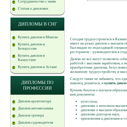
Сотрудничество с нами
Статьи о дипломах
ДИПЛОМЫ В СНГ
Купить диплом в Минске
Сегодня трудоустроиться в Казани 
имеет на руках диплом о высшем о
Купить диплом в
был выдан по подходящей специальн
Белоруссии
рестораном – руководителем в отд
Купить диплом в
Далеко не все могут позволить себ
Казахстане
работой с высоким заработком, а 
Купить диплом в Астане
приобретение диплома, безусловно,
желанному трудоустройству и высо
Следует также не забывать, что ед
ДИПЛОМЫ ПО
наконец, решиться, и
купить дипло
ПРОФЕССИИ
Купить диплом о высшем образован
вам документы:
Диплом архитектора
аттестаты;
дипломы о неполном высшем
Диплом автомеханика
дипломы о высшем образова
дипломы докторов наук;
Диплом тренера
приложения к дипломам и т.п
Диплом судоводителя