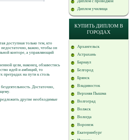
Диплом с проводкой
Диплом училища
КУПИТЬ ДИПЛОМ В
ГОРОДАХ
ая доступная только тем, кто
Архангельск
 недостаточно, важно, чтобы он
альной конторе, а управляющий
Астрахань
Барнаул
ченной цели, наконец, обзавестись
ство идей и амбиций, то
Белгород
ех преградах на пути к столь
Брянск
Владивосток
 бездеятельность. Достаточно,
ущему.
Верхняя Пышма
предложить другие необходимые
Волгоград
Волжск
Вологда
Воронеж
Екатеринбург