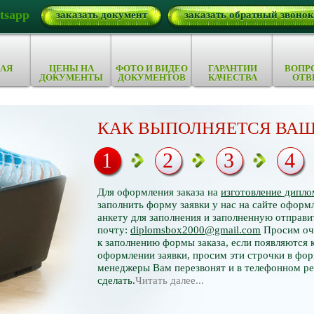
tsapp
заказать документ
заказать обратный звонок
АЯ
ЦЕНЫ НА
ФОТО И ВИДЕО
ГАРАНТИИ
ВОПР
ДОКУМЕНТЫ
ДОКУМЕНТОВ
КАЧЕСТВА
ОТВ
КАК ВЫПОЛНЯЕТСЯ ВАШ
1
2
3
4
Для оформления заказа на
изготовление дипло
заполнить форму заявки у нас на сайте оформл
анкету для заполнения и заполненную отправи
почту:
diplomsbox2000@gmail.com
Просим оче
к заполнению формы заказа, если появляются 
оформлении заявки, просим эти строчки в фор
менеджеры Вам перезвонят и в телефонном р
сделать.
Читать далее...