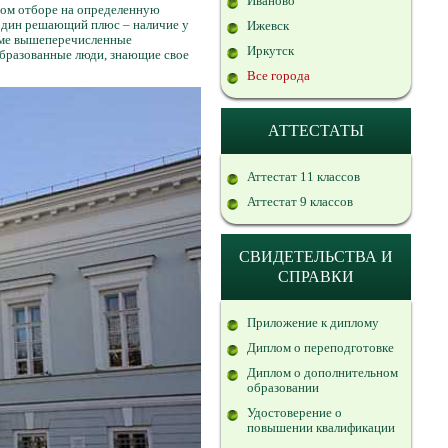
Иваново
ном отборе на определенную
 один решающий плюс – наличие у
Ижевск
умме вышеперечисленные
Иркутск
образованные люди, знающие свое
Все города
АТТЕСТАТЫ
Аттестат 11 классов
Аттестат 9 классов
СВИДЕТЕЛЬСТВА И
СПРАВКИ
Приложение к диплому
Диплом о переподготовке
Диплом о дополнительном
образовании
Удостоверение о
повышении квалификации