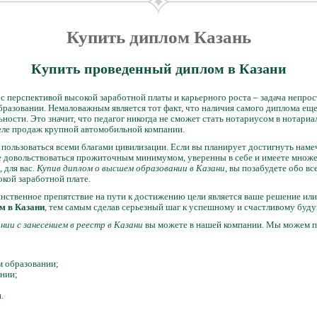
Купить диплом Казань
Купить проведенный диплом в Казани
с перспективой высокой заработной платы и карьерного роста – задача непрост
бразовании. Немаловажным является тот факт, что наличия самого диплома еще
ости. Это значит, что педагог никогда не сможет стать нотариусом в нотари
еле продаж крупной автомобильной компании.
я пользоваться всеми благами цивилизации. Если вы планирует достигнуть наме
не довольствоваться прожиточным минимумом, уверенны в себе и имеете множе
 для вас.
Купив диплом о высшем образовании в Казани
, вы позабудете обо вс
кой заработной плате.
инственное препятствие на пути к достижению цели является ваше решение или
м в Казани
, тем самым сделав серьезный шаг к успешному и счастливому буд
ии с занесением в реестр в Казани
вы можете в нашей компании. Мы можем 
 образовании;
нии;
.