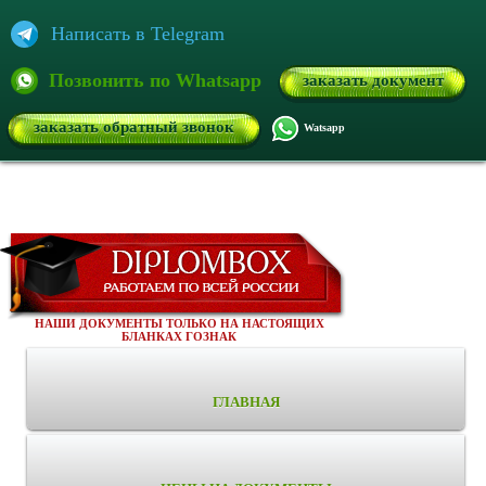
Написать в Telegram
Позвонить по Whatsapp
заказать документ
заказать обратный звонок
Watsapp
НАШИ ДОКУМЕНТЫ ТОЛЬКО НА НАСТОЯЩИХ
БЛАНКАХ ГОЗНАК
ГЛАВНАЯ