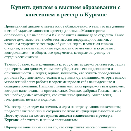
Купить диплом о высшем образовании с
занесением в реестр в Кургане
Проведенный диплом отличается от обыкновенного тем, что все данные
о его обладателе заносятся в реестр дипломов Министерства
образования, а в выбранном ВУЗе появится личное дело студента. Такое
личное дело включает в себя весь массив информации о вас как о
реальном студенте за все годы обучения: здесь и зачетная книжка
студента, и экзаменационные ведомости с отметками, и курсовые с
контрольными – в общем, все документы, которые сопутствуют
студенческой жизни.
Таким образом, если компания, в которую вы трудоустраиваетесь, решит
проверить ваш диплом, то сможет убедиться в его подлинности и
оригинальности. Следует, однако, понимать, что купить проведенный
диплом в Кургане можно только в крупных организациях, которые имеют
многолетний опыт работы и зарекомендовали себя как надежные и
солидные компании. Например, наша компания предложит вам дипломы,
которые напечатаны на оригинальных бланках фабрики Гознак, имеют
все необходимые атрибуты, свойственные диплому: микротекст,
голограммы, печати и подписи.
Мы всегда приходим на помощь и идем навстречу вашим пожеланиям,
предоставляя гарантии и сохраняя полную конфиденциальность заказа.
Поэтому, если вы хотите
купить диплом с занесением в реестр в
Кургане
, обратитесь к нашим специалистам.
Обращаем ваше внимание на то, что существует масса организаций,