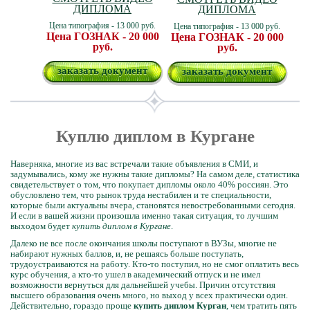
ДИПЛОМА
ДИПЛОМА
Цена типография - 13 000 руб.
Цена типография - 13 000 руб.
Цена ГОЗНАК - 20 000
Цена ГОЗНАК - 20 000
руб.
руб.
заказать документ
заказать документ
Куплю диплом в Кургане
Наверняка, многие из вас встречали такие объявления в СМИ, и
задумывались, кому же нужны такие дипломы? На самом деле, статистика
свидетельствует о том, что покупает дипломы около 40% россиян. Это
обусловлено тем, что рынок труда нестабилен и те специальности,
которые были актуальны вчера, становятся невостребованными сегодня.
И если в вашей жизни произошла именно такая ситуация, то лучшим
выходом будет
купить диплом в Кургане
.
Далеко не все после окончания школы поступают в ВУЗы, многие не
набирают нужных баллов, и, не решаясь больше поступать,
трудоустраиваются на работу. Кто-то поступил, но не смог оплатить весь
курс обучения, а кто-то ушел в академический отпуск и не имел
возможности вернуться для дальнейшей учебы. Причин отсутствия
высшего образования очень много, но выход у всех практически один.
Действительно, гораздо проще
купить диплом Курган
, чем тратить пять