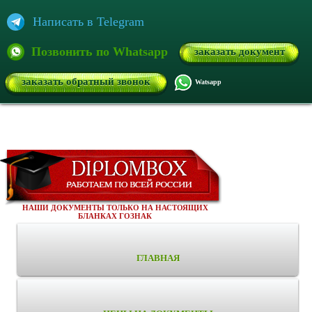
Написать в Telegram
Позвонить по Whatsapp
заказать документ
заказать обратный звонок
Watsapp
НАШИ ДОКУМЕНТЫ ТОЛЬКО НА НАСТОЯЩИХ
БЛАНКАХ ГОЗНАК
ГЛАВНАЯ