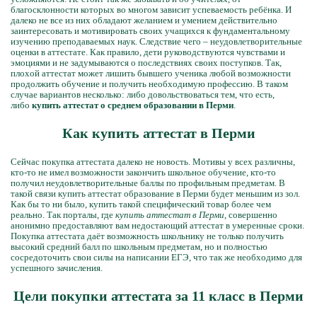
благосклонности которых во многом зависит успеваемость ребёнка. И
далеко не все из них обладают желанием и умением действительно
заинтересовать и мотивировать своих учащихся к фундаментальному
изучению преподаваемых наук. Следствие чего – неудовлетворительные
оценки в аттестате. Как правило, дети руководствуются чувствами и
эмоциями и не задумываются о последствиях своих поступков. Так,
плохой аттестат может лишить бывшего ученика любой возможности
продолжить обучение и получить необходимую профессию. В таком
случае вариантов несколько: либо довольствоваться тем, что есть,
либо
купить аттестат о среднем образовании в Перми
.
Как купить аттестат в Перми
Сейчас покупка аттестата далеко не новость. Мотивы у всех различны,
кто-то не имел возможности закончить школьное обучение, кто-то
получил неудовлетворительные баллы по профильным предметам. В
такой связи купить аттестат образование в Перми будет меньшим из зол.
Как бы то ни было, купить такой специфический товар более чем
реально. Так порталы, где
купить аттестат в Перми
, совершенно
анонимно предоставляют вам недостающий аттестат в умеренные сроки.
Покупка аттестата даёт возможность школьнику не только получить
высокий средний балл по школьным предметам, но и полностью
сосредоточить свои силы на написании ЕГЭ, что так же необходимо для
успешного зачисления.
Цели покупки аттестата за 11 класс в Перми