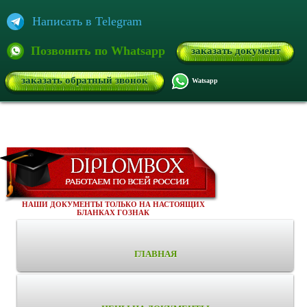
Написать в Telegram
Позвонить по Whatsapp
заказать документ
заказать обратный звонок
Watsapp
НАШИ ДОКУМЕНТЫ ТОЛЬКО НА НАСТОЯЩИХ
БЛАНКАХ ГОЗНАК
ГЛАВНАЯ