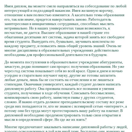
Имея диплом, вы можете смело направляться на собеседование по любой
интересующей и подходящей вакансии. Имея желанную корочку,
отношение к вам полностью изменится. А касательно темы образования
его, так или иначе, придется наверстывать заново. Работодатель
заинтересован в инициативных сотрудниках, способных мыслить
нетривиально. Но в наших университетах такая возможность, к
несчастью, не дается. Высшее образование в нашей стране это
обкатанная десятками лет система, задача которой занять все свободное
время студента. Вынудить его, буквально, заучивать конспекты по
каждому предмету, и повысить лишь общий уровень знаний. Очень не
многие дисциплины в образовательных учреждениях действительно
необходимы для профессиональной деятельности в будущем.
До момента поступления в образовательное учреждение абитуриенты,
зачастую, редко понимают сам процесс получения образования. Но уже
через год система показывает себя во всей красе. Одни и днем и ночью
усердно и старательно изучают науку, другие же готовы заплатить
любые деньги, лишь бы не состоять на отчислении и не лишиться
стипендии. Оканчивая университет, каждый студент должен написать
дипломную работу. Она призвана показать все познания и умения
студента, полученные в ходе обучения. Списывать бессмысленно,
компилировать свою работу, заимствуя главы у других студентов,
сложно. И важно отдать должное преподавательскому составу все реже
среди них попадаются те, кто не знаком с всемирной сетью «интернет», а
потому они без труда могут протестировать вашу работу на плагиат. В
дипломной необходимо продемонстрировать только свои открытия и
мысли в определенной сфере. Но где же их взять?
Многие предпочитают заказывать написание дипломной работы у людей,
хорошо осведомленных в той или иной теме. Бесплатно они, конечно не