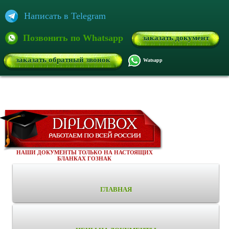
Написать в Telegram
Позвонить по Whatsapp
заказать документ
заказать обратный звонок
Watsapp
НАШИ ДОКУМЕНТЫ ТОЛЬКО НА НАСТОЯЩИХ
БЛАНКАХ ГОЗНАК
ГЛАВНАЯ