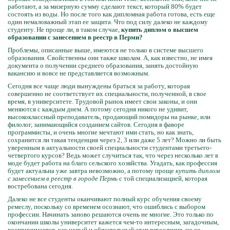
работают, а за мизерную сумму сделают текст, который 80% будет
состоять из воды. Но после того как дипломная работа готова, есть еще
один немаловажный этап ее защита. Что под силу далеко не каждому
студенту. Не проще ли, в таком случае,
купить диплом о высшем
образовании с занесением в реестр в Перми?
Проблемы, описанные выше, имеются не только в системе высшего
образования. Свойственны они также школам. А, как известно, не имея
документа о получении среднего образования, занять достойную
вакансию и вовсе не представляется возможным.
Сегодня все чаще люди вынуждены браться за работу, которая
совершенно не соответствует их специальности, полученной, в свое
время, в университете. Трудовой рынок имеет свои законы, и они
меняются с каждым днем. А потому сегодня никого не удивит,
высококлассный преподаватель, продающий помидоры на рынке, или
филолог, занимающийся созданием сайтов. Сегодня в фаворе
программисты, и очень многие мечтают ими стать, но как знать,
сохранится ли такая тенденция через 2, 3 или даже 5 лет? Можно ли быть
уверенным в актуальности своей специальности студентами третьего-
четвертого курсов? Ведь может случиться так, что через несколько лет в
моде будет работа на благо сельского хозяйства. Угадать, как профессия
будет актуальна уже завтра невозможно, а потому проще
купить диплом
с занесением в реестр в городе Пермь
с той специализацией, которая
востребована сегодня.
Далеко не все студенты оканчивают полный курс обучения своему
ремеслу, поскольку со временем осознают, что ошиблись с выбором
профессии. Начинать заново решаются очень не многие. Это только по
окончании школы университет кажется чем-то интересным, загадочным,
воспринимается, как новый и обязательный этап взросления, но со