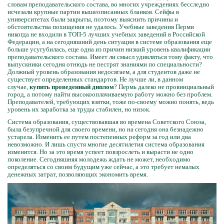
словам преподавательского состава, во многих учреждениях бесследно
исчезали крупные партии вышеописанных бланков. Сейфы в
университетах были закрыты, поэтому выяснить причины и
обстоятельства похищения не удалось. Учебные заведения Перми
никогда не входили в ТОП-5 лучших учебных заведений в Российской
Федерации, а на сегодняшний день ситуация в системе образования еще
больше усугубилась, еще одна из причин низкий уровень квалификации
преподавательского состава. Имеет ли смысл удивляться тому факту, что
выпускники сегодня отнюдь не пестрят знаниями по специальности?
Должный уровень образования недосягаем, а для студентов даже не
существует определенных стандартов. Не лучше ли, в данном
случае,
купить проведенный диплом
? Пермь далеко не провинциальный
город, а потому найти высокооплачиваемую работу можно без проблем.
Преподавателей, требующих взятки, тоже по-своему можно понять, ведь
уровень их заработка за труды стабилен, но низок.
Система образования, существовавшая во времена Советского Союза,
была безупречной для своего времени, но на сегодня она безнадежно
устарела. Изменить ее путем постепенных реформ за год или два
невозможно. И лишь спустя многие десятилетия система образования
изменится. Но за это время успеет повзрослеть и вырасти не одно
поколение. Сегодняшняя молодежь ждать не может, необходимо
определяться со своим будущим уже сейчас, а это требует немалых
денежных затрат, позволяющих экономить время.