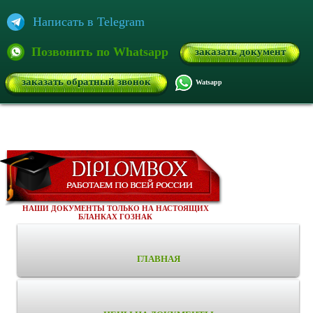
Написать в Telegram
Позвонить по Whatsapp
заказать документ
заказать обратный звонок
Watsapp
НАШИ ДОКУМЕНТЫ ТОЛЬКО НА НАСТОЯЩИХ
БЛАНКАХ ГОЗНАК
ГЛАВНАЯ