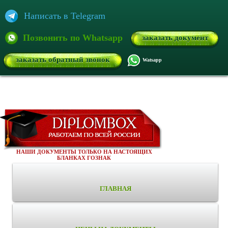
Написать в Telegram
Позвонить по Whatsapp
заказать документ
заказать обратный звонок
Watsapp
НАШИ ДОКУМЕНТЫ ТОЛЬКО НА НАСТОЯЩИХ
БЛАНКАХ ГОЗНАК
ГЛАВНАЯ