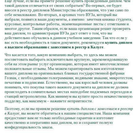
Еще лучше, если вы примете решение купить проведенный диплом. Чем
такой диплом отличается от своих собратьев? Во-первых, он будет
внесен в реестр дипломов Министерства образования, что уже само по
себе немаловажно. Во-вторых, в архивах того ВУЗа, который вы
выбрали, появятся ваши документы, а именно: зачетная книжка студента,
курсовые, контрольные работы, экзаменационные листы с отметками и
многое другое. Таким образом, если ваша организация решит проверить
ваш диплом, то администрация ВУЗа даст ответ о том, что вы
действительно обучались в данном учебном заведении. Так что если у
вас есть необходимость в таком документе, рекомендуем
купить диплом
о высшем образовании с занесением в реестр в Калуге
.
Что касается того, какую компанию выбрать, то здесь мы можем
посоветовать выбирать исключительно крупную, зарекомендовавшую
себя на этом рынке услуг организацию, которая имеет многочисленные
положительные отзывы. Мы можем гарантировать вам изготовление
вашего диплома на оригинальных бланках государственной фабрики
Гознак, с необходимыми голограммами, водяными знаками, микротестом,
печатями и подписями. Естественно, вы как взрослый человек должны
понимать, что покупка такого важного документа ка диплом не должна
происходить в сомнительных местах наподобие подземных переходов и
станций метрополитена. Как минимум вы купите просто некачественную
подделку, как максимум – наживете неприятности.
Поэтому, если вы приняли решение
купить диплом с занесением в реестр
в Калуге
, вы можете обратиться к нашим специалистам. Наша компания
предоставит вам не только необходимые гарантии и изготовит
качественно и оперативно ваш диплом, но и сохранит полную
конфиденциальность заказа.