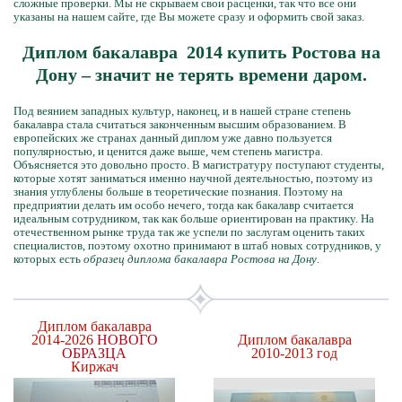
сложные проверки. Мы не скрываем свои расценки, так что все они
указаны на нашем сайте, где Вы можете сразу и оформить свой заказ.
Диплом бакалавра 2014 купить Ростова на
Дону – значит не терять времени даром.
Под веянием западных культур, наконец, и в нашей стране степень
бакалавра стала считаться законченным высшим образованием. В
европейских же странах данный диплом уже давно пользуется
популярностью, и ценится даже выше, чем степень магистра.
Объясняется это довольно просто. В магистратуру поступают студенты,
которые хотят заниматься именно научной деятельностью, поэтому из
знания углублены больше в теоретические познания. Поэтому на
предприятии делать им особо нечего, тогда как бакалавр считается
идеальным сотрудником, так как больше ориентирован на практику. На
отечественном рынке труда так же успели по заслугам оценить таких
специалистов, поэтому охотно принимают в штаб новых сотрудников, у
которых есть
образец диплома бакалавра Ростова на Дону
.
Диплом бакалавра
2014-2026
НОВОГО
Диплом бакалавра
ОБРАЗЦА
2010-2013 год
Киржач