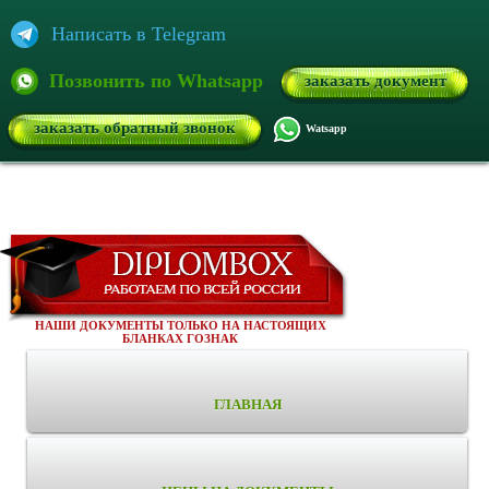
Написать в Telegram
Позвонить по Whatsapp
заказать документ
заказать обратный звонок
Watsapp
НАШИ ДОКУМЕНТЫ ТОЛЬКО НА НАСТОЯЩИХ
БЛАНКАХ ГОЗНАК
ГЛАВНАЯ