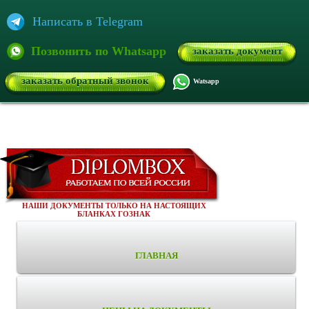
Написать в Telegram
Позвонить по Whatsapp
заказать документ
заказать обратный звонок
Watsapp
НАШИ ДОКУМЕНТЫ ТОЛЬКО НА НАСТОЯЩИХ
БЛАНКАХ ГОЗНАК
ГЛАВНАЯ