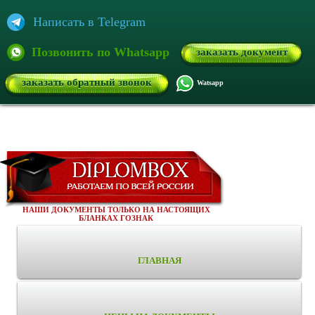
Написать в Telegram
Позвонить по Whatsapp
заказать документ
заказать обратный звонок
Watsapp
НАШИ ДОКУМЕНТЫ ТОЛЬКО НА НАСТОЯЩИХ
БЛАНКАХ ГОЗНАК
ГЛАВНАЯ