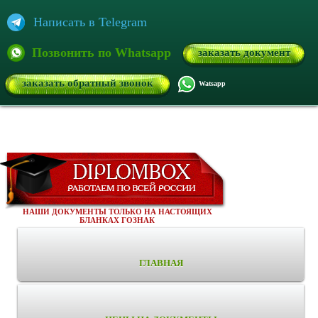
Написать в Telegram
Позвонить по Whatsapp
заказать документ
заказать обратный звонок
Watsapp
НАШИ ДОКУМЕНТЫ ТОЛЬКО НА НАСТОЯЩИХ
БЛАНКАХ ГОЗНАК
ГЛАВНАЯ