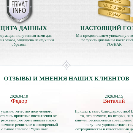
ЩИТА ДАННЫХ
НАСТОЯЩИЙ ГО
ормация, полученная нами для
Мы предоставляем уникальную в
ия заказа, защищена наилучшим
получить диплом на настояще
образом.
ГОЗНАК
ОТЗЫВЫ И МНЕНИЯ НАШИХ КЛИЕНТОВ
2026.04.19
2026.04.15
Федор
Виталий
 удивило качество полученного
Пришел к вам с благодарностью! 
стались приятные впечатления от
то, что помогли, во-вторых, за т
 ребятами, которые вникли в мою
кинули. Беспокоилась совершенно 
 помогли решить ее в оговоренный
получила удовольствие от 
 Большое спасибо! Удачи вам!
сотрудничества и качественный д