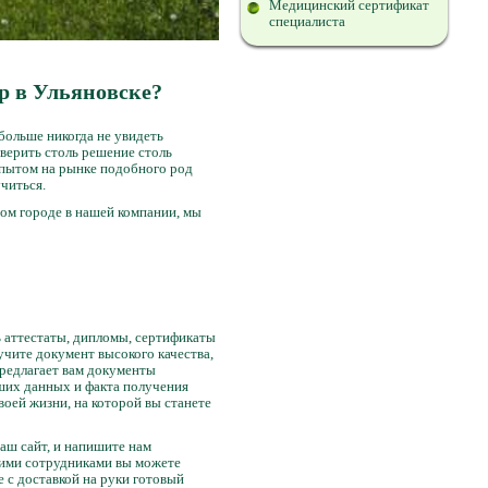
Медицинский сертификат
специалиста
р в Ульяновске?
больше никогда не увидеть
верить столь решение столь
опытом на рынке подобного род
учиться.
ом городе в нашей компании, мы
ь аттестаты, дипломы, сертификаты
чите документ высокого качества,
предлагает вам документы
аших данных и факта получения
оей жизни, на которой вы станете
наш сайт, и напишите нам
шими сотрудниками вы можете
 с доставкой на руки готовый