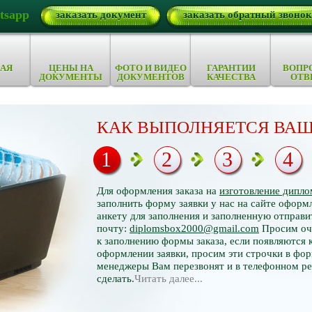
tsapp
заказать документ
заказать обратный звонок
АЯ
ЦЕНЫ НА
ФОТО И ВИДЕО
ГАРАНТИИ
ВОПР
ДОКУМЕНТЫ
ДОКУМЕНТОВ
КАЧЕСТВА
ОТВ
КАК ВЫПОЛНЯЕТСЯ ВАШ
1
2
3
4
Для оформления заказа на
изготовление дипло
заполнить форму заявки у нас на сайте оформл
анкету для заполнения и заполненную отправи
почту:
diplomsbox2000@gmail.com
Просим оче
к заполнению формы заказа, если появляются 
оформлении заявки, просим эти строчки в фор
менеджеры Вам перезвонят и в телефонном р
сделать.
Читать далее...