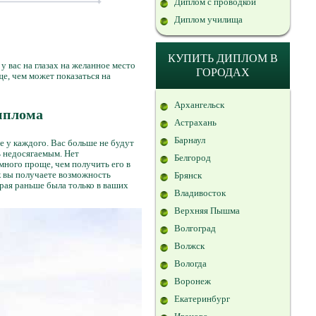
Диплом с проводкой
Диплом училища
КУПИТЬ ДИПЛОМ В
 вас на глазах на желанное место
ГОРОДАХ
ще, чем может показаться на
Архангельск
иплома
Астрахань
Барнаул
е у каждого. Вас больше не будут
ь недосягаемым. Нет
Белгород
много проще, чем получить его в
ак вы получаете возможность
Брянск
рая раньше была только в ваших
Владивосток
Верхняя Пышма
Волгоград
Волжск
Вологда
Воронеж
Екатеринбург