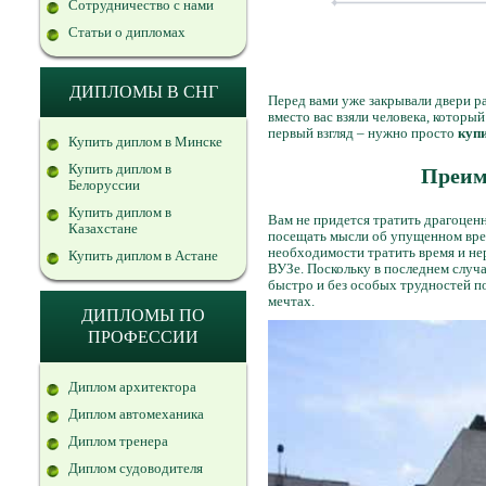
Сотрудничество с нами
Статьи о дипломах
ДИПЛОМЫ В СНГ
Перед вами уже закрывали двери ра
вместо вас взяли человека, которы
первый взгляд – нужно просто
купи
Купить диплом в Минске
Купить диплом в
Преим
Белоруссии
Купить диплом в
Вам не придется тратить драгоценн
Казахстане
посещать мысли об упущенном врем
необходимости тратить время и не
Купить диплом в Астане
ВУЗе. Поскольку в последнем случа
быстро и без особых трудностей п
мечтах.
ДИПЛОМЫ ПО
ПРОФЕССИИ
Диплом архитектора
Диплом автомеханика
Диплом тренера
Диплом судоводителя