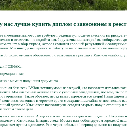
у нас лучше купить диплом с занесением в реест
е с компаниями, которые требуют предоплату, после ее внесения вы рискуете 
тельно и ответственно подойти к выбору компании, которой вы собираетесь до
ием станет выбор фирмы, которая славится хорошей репутацией и солидным 
мпания. Мы никогда не беремся за работу, за выполнение которой не можем пор
ь диплом о высшем образовании с занесением в реестр в Ульяновске
либо друг
нках ГОЗНАКа,
формации о вас,
олько в момент получения документа.
ирная база всех ВУЗов, техникумов и колледжей, что позволяет изготавливат
ументы. Мы имеем налаженные связи с учебными заведениями, поэтому вы полу
я от оригинала. Таким образом, перед вами откроются все двери! Наша фирма 
й цене, изготовленные в короткие сроки с сохранением тайны относительно в
енный диплом в Ульяновске позволит уже сегодня открыть новую страницу в св
алистом своего дела.
буется много времени. А ждать его изготовления долго не придется. Откройте 
диплом
» в Ульяновске, Владивостоке, Москве или любом другом городе. С на
оторые вам нужны в дипломе. Уже через небольшой период времени вы получите