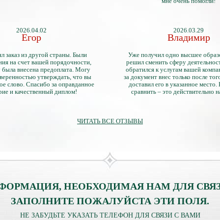
мне очень помогли!
2026.04.02
2026.03.29
Егор
Владимир
л заказ из другой страны. Были
Уже получил одно высшее образ
ия на счет вашей порядочности,
решил сменить сферу деятельнос
 была внесена предоплата. Могу
обратился к услугам вашей компа
уверенностью утверждать, что вы
за документ внес только после того
ое слово. Спасибо за оправданное
доставил его в указанное место.
рие и качественный диплом!
сравнить – это действительно 
диплом. Он не имеет никаких о
официально выданными докум
ЧИТАТЬ ВСЕ ОТЗЫВЫ
ФОРМАЦИЯ, НЕОБХОДИМАЯ НАМ ДЛЯ СВЯЗ
ЗАПОЛНИТЕ ПОЖАЛУЙСТА ЭТИ ПОЛЯ.
НЕ ЗАБУДЬТЕ УКАЗАТЬ ТЕЛЕФОН ДЛЯ СВЯЗИ С ВАМИ