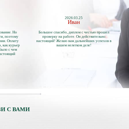
2026.03.25
Иван
ование. Но
Большое спасибо, диплом с честью прошел
ти, поэтому
проверку на работе. Он действительно
нии. Оплату
настоящий! Желаю вам дальнейших успехов в
, как курьер
вашем нелегком деле!
 Было с чем
настоящий
тличий с
ентами.
И С ВАМИ