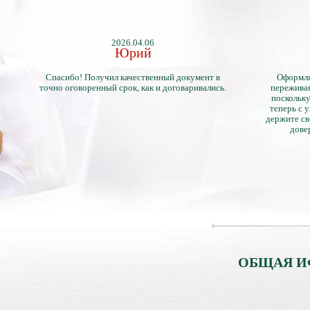
2026.04.06
Юрий
Спасибо! Получил качественный документ в
Оформля
точно оговоренный срок, как и договаривались.
переживан
поскольку
теперь с 
держите св
дове
ОБЩАЯ И