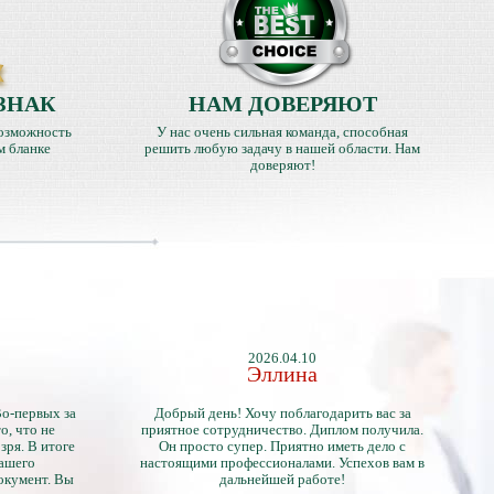
ЗНАК
НАМ ДОВЕРЯЮТ
озможность
У нас очень сильная команда, способная
м бланке
решить любую задачу в нашей области. Нам
доверяют!
2026.04.10
Эллина
Во-первых за
Добрый день! Хочу поблагодарить вас за
о, что не
приятное сотрудничество. Диплом получила.
зря. В итоге
Он просто супер. Приятно иметь дело с
нашего
настоящими профессионалами. Успехов вам в
окумент. Вы
дальнейшей работе!