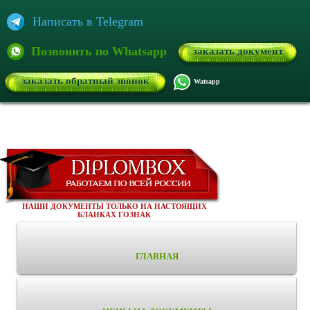
Написать в Telegram
Позвонить по Whatsapp
заказать документ
заказать обратный звонок
Watsapp
НАШИ ДОКУМЕНТЫ ТОЛЬКО НА НАСТОЯЩИХ
БЛАНКАХ ГОЗНАК
ГЛАВНАЯ