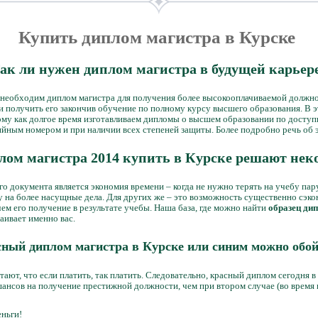
Купить диплом магистра в Курске
ак ли нужен диплом магистра в будущей карьер
 необходим диплом магистра для получения более высокооплачиваемой должно
и получить его закончив обучение по полному курсу высшего образования. В 
ому как долгое время изготавливаем дипломы о высшем образовании по доступ
ийным номером и при наличии всех степеней защиты. Более подробно речь об
плом магистра 2014 купить в Курске решают нек
о документа является экономия времени – когда не нужно терять на учебу пару 
 на более насущные дела. Для других же – это возможность существенно сэкон
чем его получение в результате учебы. Наша база, где можно найти
образец ди
аивает именно вас.
ный диплом магистра в Курске или синим можно обо
ют, что если платить, так платить. Следовательно, красный диплом сегодня в
шансов на получение престижной должности, чем при втором случае (во время 
ньги!