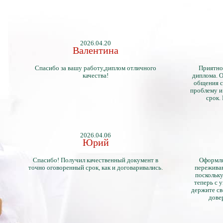
2026.04.20
Валентина
Спасибо за вашу работу,диплом отличного
Приятно
качества!
диплома. О
общения с
проблему и
срок.
2026.04.06
Юрий
Спасибо! Получил качественный документ в
Оформля
точно оговоренный срок, как и договаривались.
переживан
поскольку
теперь с 
держите св
дове