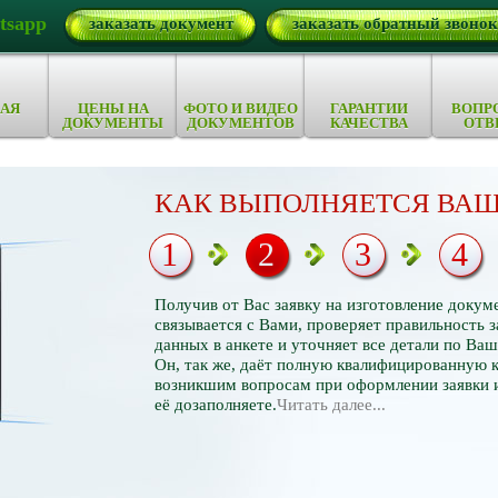
tsapp
заказать документ
заказать обратный звонок
АЯ
ЦЕНЫ НА
ФОТО И ВИДЕО
ГАРАНТИИ
ВОПР
ДОКУМЕНТЫ
ДОКУМЕНТОВ
КАЧЕСТВА
ОТВ
КАК ВЫПОЛНЯЕТСЯ ВАШ
1
2
3
4
Получив от Вас заявку на изготовление докум
связывается с Вами, проверяет правильность 
данных в анкете и уточняет все детали по Ваш
Он, так же, даёт полную квалифицированную 
возникшим вопросам при оформлении заявки 
её дозаполняете.
Читать далее...