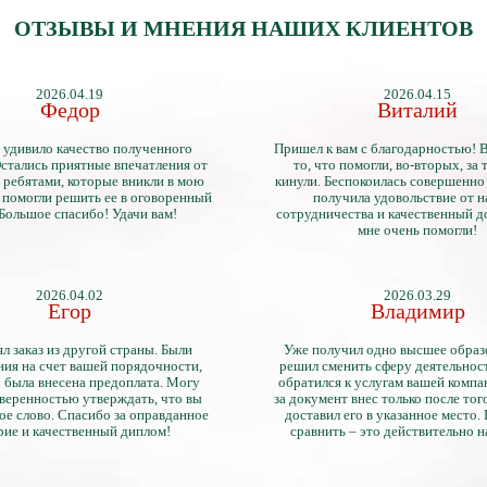
ОТЗЫВЫ И МНЕНИЯ НАШИХ КЛИЕНТОВ
2026.04.19
2026.04.15
Федор
Виталий
 удивило качество полученного
Пришел к вам с благодарностью! 
стались приятные впечатления от
то, что помогли, во-вторых, за т
 ребятами, которые вникли в мою
кинули. Беспокоилась совершенно 
 помогли решить ее в оговоренный
получила удовольствие от 
 Большое спасибо! Удачи вам!
сотрудничества и качественный д
мне очень помогли!
2026.04.02
2026.03.29
Егор
Владимир
л заказ из другой страны. Были
Уже получил одно высшее образ
ия на счет вашей порядочности,
решил сменить сферу деятельнос
 была внесена предоплата. Могу
обратился к услугам вашей компа
уверенностью утверждать, что вы
за документ внес только после того
ое слово. Спасибо за оправданное
доставил его в указанное место.
рие и качественный диплом!
сравнить – это действительно 
диплом. Он не имеет никаких о
официально выданными докум