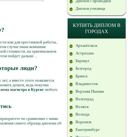
Диплом с проводкой
Диплом училища
КУПИТЬ ДИПЛОМ В
е?
ГОРОДАХ
сти или для престижной работы,
Архангельск
этом случае наша компания
ной стоимости, на оригинальном
Астрахань
 этом пойдет дальше…
Барнаул
оторые люди?
Белгород
Брянск
лет, а вместо этого появляется
Владивосток
омить деньги, ведь покупка
плома магистра в Курске
любого
Верхняя Пышма
Волгоград
йтись
Волжск
Вологда
 приоритете по сравнению с ними.
Воронеж
наличия синего образца диплома об
Екатеринбург