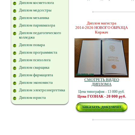
Диплом косметолога
Диплом медсестры
Диплом механика
Диплом магистра
Диплом парикмахера
2014-2026
НОВОГО ОБРАЗЦА
Киржач
Диплом педагогического
колледжа
Диплом повара
Диплом программиста
Диплом психолога
Диплом сварщика
Диплом фармацевта
СМОТРЕТЬ ВИДЕО
Диплом экономиста
ДИПЛОМА
Диплом электроэнергетика
Цена типография - 13 000 руб.
Цена ГОЗНАК - 20 000 руб.
Диплом юриста
заказать документ