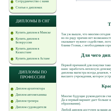
Сотрудничество с нами
Статьи о дипломах
ДИПЛОМЫ В СНГ
Т
Купить диплом в Минске
Так уж вышло, что многим сегодня
но по ряду причин нет возможност
Купить диплом в
оказывает нужное содействие, пот
Белоруссии
бланке Гознак, с необходимым сер
Купить диплом в
Казахстане
Для чего ди
Купить диплом в Астане
Первой причиной для покупки таког
шанс заработать неплохую денежку
ДИПЛОМЫ ПО
диплома магистра всегда дешевле, 
высшего учреждения, которое устр
ПРОФЕССИИ
Крас
Диплом архитектора
Диплом автомеханика
Многие будущие руководители счита
Да и первый вариант дает больше 
Диплом тренера
образовании).
Диплом судоводителя
Любой диплом доступен за ваши де