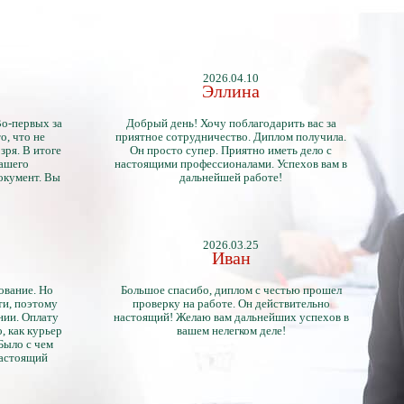
2026.04.10
Эллина
Во-первых за
Добрый день! Хочу поблагодарить вас за
о, что не
приятное сотрудничество. Диплом получила.
зря. В итоге
Он просто супер. Приятно иметь дело с
нашего
настоящими профессионалами. Успехов вам в
окумент. Вы
дальнейшей работе!
2026.03.25
Иван
ование. Но
Большое спасибо, диплом с честью прошел
ти, поэтому
проверку на работе. Он действительно
нии. Оплату
настоящий! Желаю вам дальнейших успехов в
, как курьер
вашем нелегком деле!
 Было с чем
настоящий
тличий с
ентами.