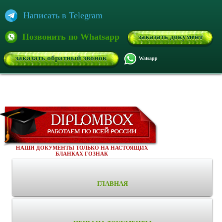
Написать в Telegram
Позвонить по Whatsapp
заказать документ
заказать обратный звонок
Watsapp
НАШИ ДОКУМЕНТЫ ТОЛЬКО НА НАСТОЯЩИХ
БЛАНКАХ ГОЗНАК
ГЛАВНАЯ