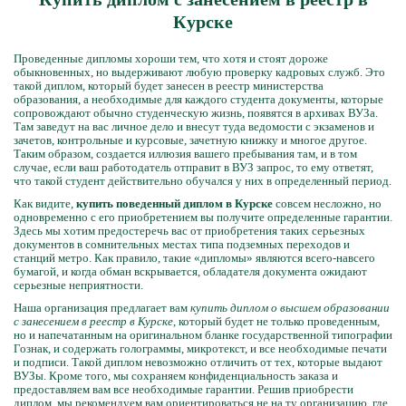
Курске
Проведенные дипломы хороши тем, что хотя и стоят дороже
обыкновенных, но выдерживают любую проверку кадровых служб. Это
такой диплом, который будет занесен в реестр министерства
образования, а необходимые для каждого студента документы, которые
сопровождают обычно студенческую жизнь, появятся в архивах ВУЗа.
Там заведут на вас личное дело и внесут туда ведомости с экзаменов и
зачетов, контрольные и курсовые, зачетную книжку и многое другое.
Таким образом, создается иллюзия вашего пребывания там, и в том
случае, если ваш работодатель отправит в ВУЗ запрос, то ему ответят,
что такой студент действительно обучался у них в определенный период.
Как видите,
купить поведенный диплом в Курске
совсем несложно, но
одновременно с его приобретением вы получите определенные гарантии.
Здесь мы хотим предостеречь вас от приобретения таких серьезных
документов в сомнительных местах типа подземных переходов и
станций метро. Как правило, такие «дипломы» являются всего-навсего
бумагой, и когда обман вскрывается, обладателя документа ожидают
серьезные неприятности.
Наша организация предлагает вам
купить диплом о высшем образовании
с занесением в реестр в Курске
, который будет не только проведенным,
но и напечатанным на оригинальном бланке государственной типографии
Гознак, и содержать голограммы, микротекст, и все необходимые печати
и подписи. Такой диплом невозможно отличить от тех, которые выдают
ВУЗы. Кроме того, мы сохраняем конфиденциальность заказа и
предоставляем вам все необходимые гарантии. Решив приобрести
диплом, мы рекомендуем вам ориентироваться не на ту организацию, где