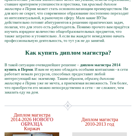
ставшее критерием успешности и престижа, так
красный диплом
магистра в Перм
и может стать основополагающим преимуществом. Ни
для кого не секрет, что современное образование постепенно переходит
из интеллектуальной, в рыночную сферу. Мало какие ВУЗы
действительно готовят абитуриентов к решению практических задач,
полагая, что для этого есть работодатель. Помимо прочего вам придётся
изучить изрядное количество общеобразовательных предметов, что
также затратно и утомительно. А если вы жаждете немедленно начать
профессиональную деятельность, то тут уж не до занятий.
Как купить диплом магистра?
В такой ситуации очевиднейшее решение –
диплом магистра 2014
купить в Перми
. И вам не нужно обладать особыми контактами - в сети
работает немало ресурсов, способных предоставит любой
интересующий вас экземпляр. Таким образом,
образец диплома
магистра в Перми
уже не мечта, а приемлемая возможность. Тем более,
что приобрести его можно непосредственно в сети – не сложнее, чем
заказать еду на дом.
Диплом магистра
2014-2026
НОВОГО
Диплом магистра
ОБРАЗЦА
2010-2013 год
Киржач