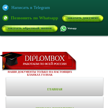
Написать в Telegram
Позвонить по Whatsapp
заказать документ
заказать обратный звонок
Watsapp
НАШИ ДОКУМЕНТЫ ТОЛЬКО НА НАСТОЯЩИХ
БЛАНКАХ ГОЗНАК
ГЛАВНАЯ