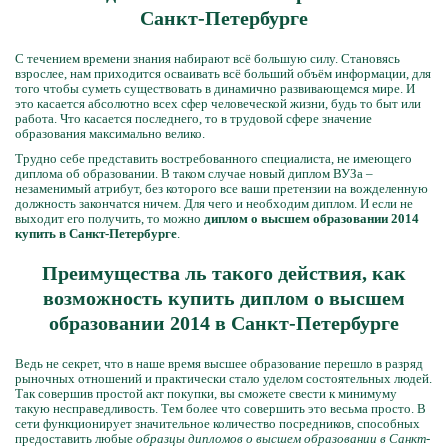
Санкт-Петербурге
С течением времени знания набирают всё большую силу. Становясь
взрослее, нам приходится осваивать всё больший объём информации, для
того чтобы суметь существовать в динамично развивающемся мире. И
это касается абсолютно всех сфер человеческой жизни, будь то быт или
работа. Что касается последнего, то в трудовой сфере значение
образования максимально велико.
Трудно себе представить востребованного специалиста, не имеющего
диплома об образовании. В таком случае новый диплом ВУЗа –
незаменимый атрибут, без которого все ваши претензии на вожделенную
должность закончатся ничем. Для чего и необходим диплом. И если не
выходит его получить, то можно
диплом о высшем образовании 2014
купить в Санкт-Петербурге
.
Преимущества ль такого действия, как
возможность купить диплом о высшем
образовании 2014 в Санкт-Петербурге
Ведь не секрет, что в наше время высшее образование перешло в разряд
рыночных отношений и практически стало уделом состоятельных людей.
Так совершив простой акт покупки, вы сможете свести к минимуму
такую несправедливость. Тем более что совершить это весьма просто. В
сети функционирует значительное количество посредников, способных
предоставить любые
образцы дипломов о высшем образовании в Санкт-