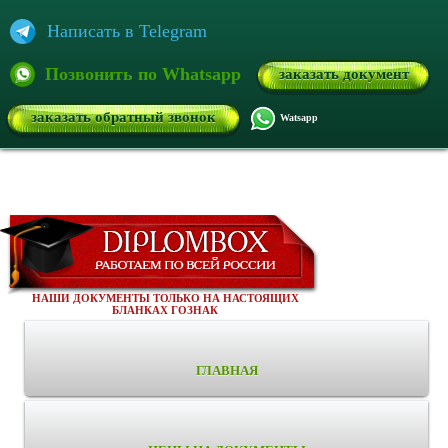
Написать в Telegram
Позвонить по Whatsapp
заказать документ
заказать обратный звонок
Watsapp
НАШИ ДОКУМЕНТЫ ТОЛЬКО НА НАСТОЯЩИХ
БЛАНКАХ ГОЗНАК
ГЛАВНАЯ