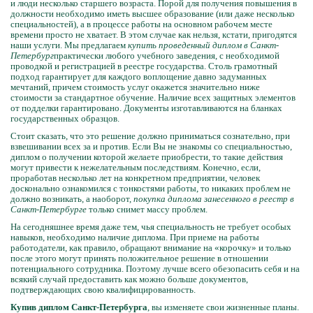
и люди несколько старшего возраста. Порой для получения повышения в
должности необходимо иметь высшее образование (или даже несколько
специальностей), а в процессе работы на основном рабочем месте
времени просто не хватает. В этом случае как нельзя, кстати, пригодятся
наши услуги. Мы предлагаем
купить проведенный диплом в Санкт-
Петербург
практически любого учебного заведения, с необходимой
проводкой и регистрацией в реестре государства. Столь грамотный
подход гарантирует для каждого воплощение давно задуманных
мечтаний, причем стоимость услуг окажется значительно ниже
стоимости за стандартное обучение. Наличие всех защитных элементов
от подделки гарантировано. Документы изготавливаются на бланках
государственных образцов.
Стоит сказать, что это решение должно приниматься сознательно, при
взвешивании всех за и против. Если Вы не знакомы со специальностью,
диплом о получении которой желаете приобрести, то такие действия
могут привести к нежелательным последствиям. Конечно, если,
проработав несколько лет на конкретном предприятии, человек
досконально ознакомился с тонкостями работы, то никаких проблем не
должно возникать, а наоборот,
покупка диплома занесенного в реестр в
Санкт-Петербурге
только снимет массу проблем.
На сегодняшнее время даже тем, чья специальность не требует особых
навыков, необходимо наличие диплома. При приеме на работы
работодатели, как правило, обращают внимание на «корочку» и только
после этого могут принять положительное решение в отношении
потенциального сотрудника. Поэтому лучше всего обезопасить себя и на
всякий случай предоставить как можно больше документов,
подтверждающих свою квалифицированность.
Купив диплом Санкт-Петербурга
, вы изменяете свои жизненные планы.