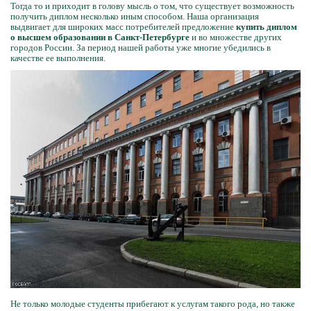
Тогда то и приходит в голову мысль о том, что существует возможность
получить диплом несколько иным способом. Наша организация
выдвигает для широких масс потребителей предложение
купить диплом
о высшем образовании в Санкт-Петербурге
и во множестве других
городов России. За период нашей работы уже многие убедились в
качестве ее выполнения.
Не только молодые студенты прибегают к услугам такого рода, но также