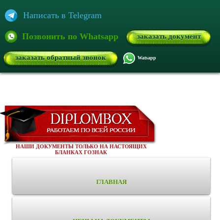
Написать в Telegram
Позвонить по Whatsapp
заказать документ
заказать обратный звонок
Watsapp
НАШИ ДОКУМЕНТЫ ТОЛЬКО НА НАСТОЯЩИХ
БЛАНКАХ ГОЗНАК
ГЛАВНАЯ