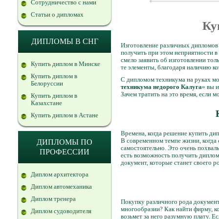
Сотрудничество с нами
Статьи о дипломах
Ку
ДИПЛОМЫ В СНГ
Изготовление различных дипломов -
получить при этом неприятности в 
смело заявить об изготовлении тол
Купить диплом в Минске
те элементы, благодаря наличию к
Купить диплом в
С дипломом техникума на руках м
Белоруссии
техникума недорого Калуга
» вы 
Зачем тратить на это время, если 
Купить диплом в
Казахстане
Купить диплом в Астане
Времена, когда решение купить ди
В современном темпе жизни, когда
ДИПЛОМЫ ПО
самостоятельно. Это очень похваль
ПРОФЕССИИ
есть возможность получить диплом.
документ, которые станет своего р
Диплом архитектора
Диплом автомеханика
Диплом тренера
Покупку различного рода документо
многообразии? Как найти фирму, к
Диплом судоводителя
возьмет за него разумную плату. Е