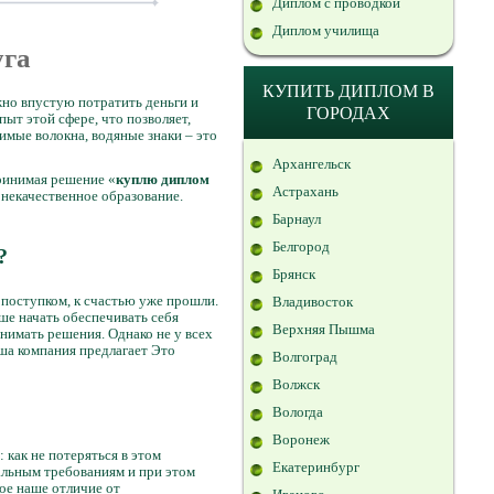
Диплом с проводкой
Диплом училища
уга
КУПИТЬ ДИПЛОМ В
жно впустую потратить деньги и
ГОРОДАХ
ыт этой сфере, что позволяет,
имые волокна, водяные знаки – это
Архангельск
ринимая решение «
куплю диплом
Астрахань
 некачественное образование.
Барнаул
Белгород
?
Брянск
 поступком, к счастью уже прошли.
Владивосток
ше начать обеспечивать себя
Верхняя Пышма
нимать решения. Однако не у всех
аша компания предлагает Это
Волгоград
Волжск
Вологда
Воронеж
 как не потеряться в этом
Екатеринбург
альным требованиям и при этом
ное наше отличие от