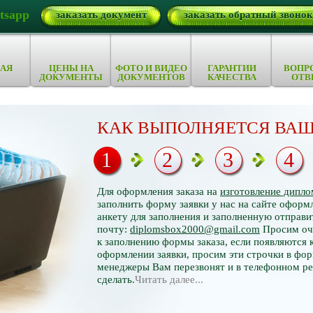
tsapp
заказать документ
заказать обратный звонок
АЯ
ЦЕНЫ НА
ФОТО И ВИДЕО
ГАРАНТИИ
ВОПР
ДОКУМЕНТЫ
ДОКУМЕНТОВ
КАЧЕСТВА
ОТВ
КАК ВЫПОЛНЯЕТСЯ ВАШ
1
2
3
4
Для оформления заказа на
изготовление дипло
заполнить форму заявки у нас на сайте оформл
анкету для заполнения и заполненную отправи
почту:
diplomsbox2000@gmail.com
Просим оче
к заполнению формы заказа, если появляются 
оформлении заявки, просим эти строчки в фор
менеджеры Вам перезвонят и в телефонном р
сделать.
Читать далее...