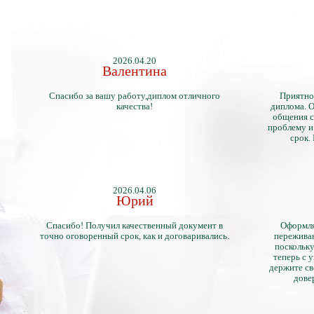
2026.04.20
Валентина
Спасибо за вашу работу,диплом отличного
Приятно
качества!
диплома. О
общения с
проблему и
срок.
2026.04.06
Юрий
Спасибо! Получил качественный документ в
Оформля
точно оговоренный срок, как и договаривались.
переживан
поскольку
теперь с 
держите св
дове