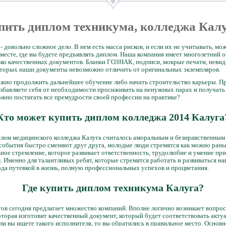
пить диплом техникума, колледжа Кал
 довольно сложное дело. В нем есть масса рисков, и если их не учитывать, мо
месте, где вы будете предъявлять диплом. Наша компания имеет многолетний оп
ько качественных документов. Бланки ГОЗНАК, подписи, мокрые печати, невид
оторых наши документы невозможно отличить от оригинальных экземпляров.
ожно продолжить дальнейшее обучение либо начать строительство карьеры. П
избавляете себя от необходимости просиживать на ненужных парах и получать
можно постигать все премудрости своей профессии на практике?
Кто может купить диплом колледжа 2014 Калуга
плом медицинского колледжа Калуга считалось аморальным и безнравственным
 события быстро сменяют друг друга, молодые люди стремятся как можно рань
ное стремление, которое развивает ответственность, трудолюбие и умение при
 Именно для талантливых ребят, которые стремятся работать и развиваться н
ода путевкой в жизнь, полную профессиональных успехов и процветания.
Где купить диплом техникума Калуга?
в сегодня предлагает множество компаний. Вполне логично возникает вопрос:
оторая изготовит качественный документ, который будет соответствовать акту
сли вы ищете такого исполнителя, то вы обратились в правильное место. Основ