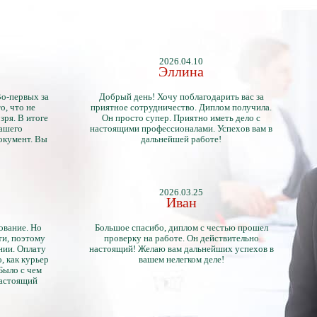
2026.04.10
Эллина
Во-первых за
Добрый день! Хочу поблагодарить вас за
о, что не
приятное сотрудничество. Диплом получила.
зря. В итоге
Он просто супер. Приятно иметь дело с
нашего
настоящими профессионалами. Успехов вам в
окумент. Вы
дальнейшей работе!
2026.03.25
Иван
ование. Но
Большое спасибо, диплом с честью прошел
ти, поэтому
проверку на работе. Он действительно
нии. Оплату
настоящий! Желаю вам дальнейших успехов в
, как курьер
вашем нелегком деле!
 Было с чем
настоящий
тличий с
ентами.