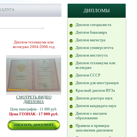
КАЛУГА
ДИПЛОМЫ
Диплом специалиста
Диплом бакалавра
Диплом магистра
Диплом техникума или
колледжа 2004-2006 год
Диплом университета
Диплом института
Диплом техникума или
колледжа
Диплом СССР
Диплом для иностранцев
Красный диплом ВУЗа
СМОТРЕТЬ ВИДЕО
Диплом доктора наук
ДИПЛОМА
Диплом кандидата наук
Цена типография - 11 000 руб.
Диплом о высшем
Цена ГОЗНАК - 17 000 руб.
образовании
заказать документ
Правила и примеры
заполнения дипломов