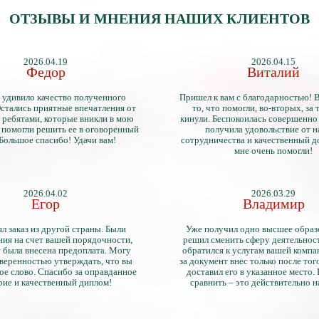
ОТЗЫВЫ И МНЕНИЯ НАШИХ КЛИЕНТОВ
2026.04.19
2026.04.15
Федор
Виталий
 удивило качество полученного
Пришел к вам с благодарностью! 
стались приятные впечатления от
то, что помогли, во-вторых, за т
 ребятами, которые вникли в мою
кинули. Беспокоилась совершенно 
 помогли решить ее в оговоренный
получила удовольствие от 
 Большое спасибо! Удачи вам!
сотрудничества и качественный д
мне очень помогли!
2026.04.02
2026.03.29
Егор
Владимир
л заказ из другой страны. Были
Уже получил одно высшее образ
ия на счет вашей порядочности,
решил сменить сферу деятельнос
 была внесена предоплата. Могу
обратился к услугам вашей компа
уверенностью утверждать, что вы
за документ внес только после того
ое слово. Спасибо за оправданное
доставил его в указанное место.
рие и качественный диплом!
сравнить – это действительно 
диплом. Он не имеет никаких о
официально выданными докум