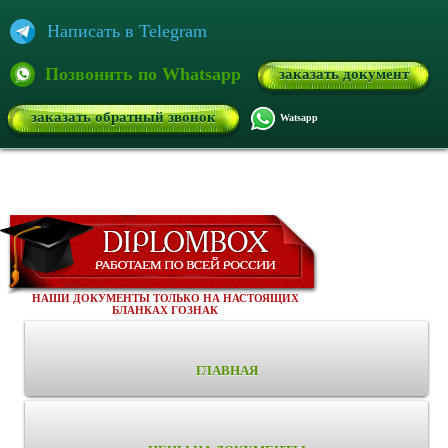
Написать в Telegram
Позвонить по Whatsapp
заказать документ
заказать обратный звонок
Watsapp
НАШИ ДОКУМЕНТЫ ТОЛЬКО НА НАСТОЯЩИХ
БЛАНКАХ ГОЗНАК
ГЛАВНАЯ