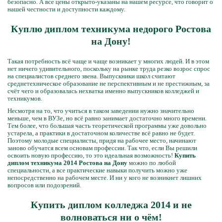
безопасно. А все цены открыто-указаны на нашем ресурсе, что говорит о
нашей честности и доступности каждому.
Куплю диплом техникума недорого Ростова
на Дону!
Такая потребность всё чаще и чаще возникает у многих людей. И в этом
нет ничего удивительного, поскольку на рынке труда резко возрос спрос
на специалистов среднего звена. Выпускники школ считают
среднетехническое образование не перспективным и не престижным, за
счёт чего и образовалась нехватка именно выпускников колледжей и
техникумов.
Несмотря на то, что учиться в таком заведении нужно значительно
меньше, чем в ВУЗе, но всё равно занимает достаточно много времени.
Тем более, что большая часть теоретической программы уже довольно
устарела, а практики в достаточном количестве всё равно не будет.
Поэтому молодые специалисты, придя на рабочее место, начинают
заново обучатся всем основам профессии. Так что, если Вы решили
освоить новую профессию, то это идеальная возможность!
Купить
диплом техникума 2014 Ростова на Дону
можно по любой
специальности, а все практические навыки получить можно уже
непосредственно на рабочем месте. И ни у кого не возникнет лишних
вопросов или подозрений.
Купить диплом колледжа 2014 и не
волноваться ни о чём!