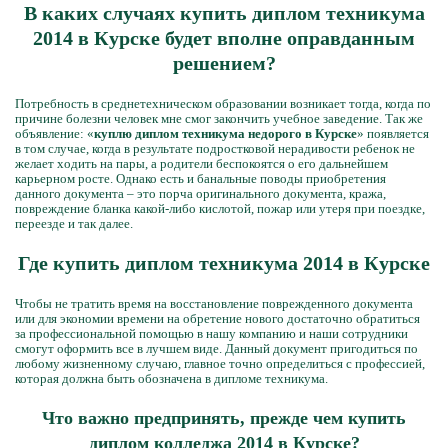
В каких случаях купить диплом техникума
2014 в Курске будет вполне оправданным
решением?
Потребность в среднетехническом образовании возникает тогда, когда по
причине болезни человек мне смог закончить учебное заведение. Так же
объявление: «
куплю диплом техникума недорого в Курске
» появляется
в том случае, когда в результате подростковой нерадивости ребенок не
желает ходить на пары, а родители беспокоятся о его дальнейшем
карьерном росте. Однако есть и банальные поводы приобретения
данного документа – это порча оригинального документа, кража,
повреждение бланка какой-либо кислотой, пожар или утеря при поездке,
переезде и так далее.
Где купить диплом техникума 2014 в Курске
Чтобы не тратить время на восстановление поврежденного документа
или для экономии времени на обретение нового достаточно обратиться
за профессиональной помощью в нашу компанию и наши сотрудники
смогут оформить все в лучшем виде. Данный документ пригодиться по
любому жизненному случаю, главное точно определиться с профессией,
которая должна быть обозначена в дипломе техникума.
Что важно предпринять, прежде чем купить
диплом колледжа 2014 в Курске?