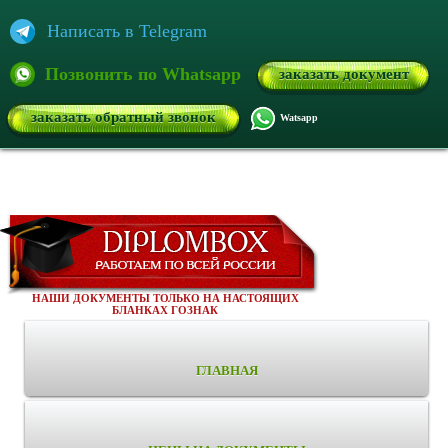
Написать в Telegram
Позвонить по Whatsapp
заказать документ
заказать обратный звонок
Watsapp
НАШИ ДОКУМЕНТЫ ТОЛЬКО НА НАСТОЯЩИХ
БЛАНКАХ ГОЗНАК
ГЛАВНАЯ