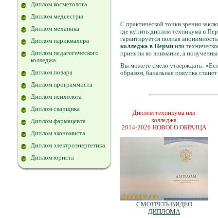
Диплом косметолога
Диплом медсестры
С практической точки зрения заклю
Диплом механика
где купить диплом техникума в Пе
гарантируется полная анонимность.
Диплом парикмахера
колледжа в Перми
или техническог
Диплом педагогического
приняты во внимание, а полученны
колледжа
Вы можете смело утверждать: «Есл
Диплом повара
образом, банальная покупка стане
Диплом программиста
Диплом психолога
Диплом сварщика
Диплом техникума или
колледжа
Диплом фармацевта
2014-2026
НОВОГО ОБРАЗЦА
Диплом экономиста
Диплом электроэнергетика
Диплом юриста
СМОТРЕТЬ ВИДЕО
ДИПЛОМА