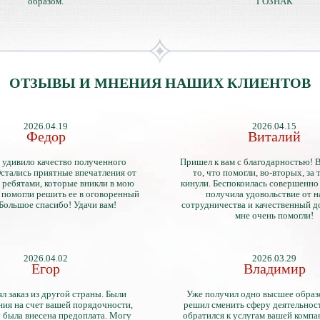
образом.
ГОЗНАК
ОТЗЫВЫ И МНЕНИЯ НАШИХ КЛИЕНТОВ
2026.04.19
2026.04.15
Федор
Виталий
 удивило качество полученного
Пришел к вам с благодарностью! 
стались приятные впечатления от
то, что помогли, во-вторых, за т
 ребятами, которые вникли в мою
кинули. Беспокоилась совершенно 
 помогли решить ее в оговоренный
получила удовольствие от 
 Большое спасибо! Удачи вам!
сотрудничества и качественный д
мне очень помогли!
2026.04.02
2026.03.29
Егор
Владимир
л заказ из другой страны. Были
Уже получил одно высшее образ
ия на счет вашей порядочности,
решил сменить сферу деятельнос
 была внесена предоплата. Могу
обратился к услугам вашей компа