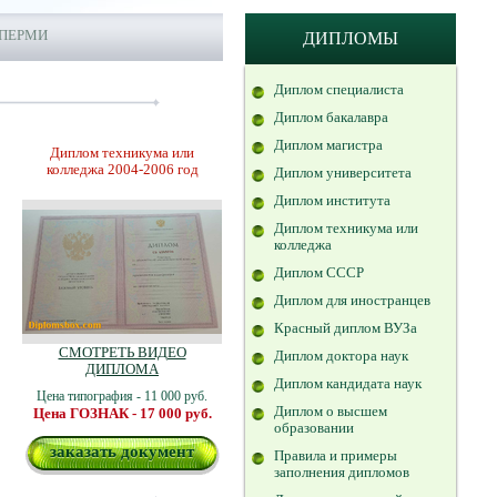
 ПЕРМИ
ДИПЛОМЫ
Диплом специалиста
Диплом бакалавра
Диплом магистра
Диплом техникума или
колледжа 2004-2006 год
Диплом университета
Диплом института
Диплом техникума или
колледжа
Диплом СССР
Диплом для иностранцев
Красный диплом ВУЗа
СМОТРЕТЬ ВИДЕО
Диплом доктора наук
ДИПЛОМА
Диплом кандидата наук
Цена типография - 11 000 руб.
Диплом о высшем
Цена ГОЗНАК - 17 000 руб.
образовании
заказать документ
Правила и примеры
заполнения дипломов