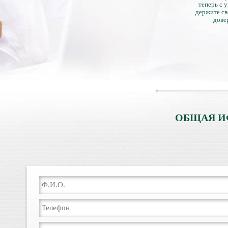
теперь с 
держите св
дове
ОБЩАЯ И