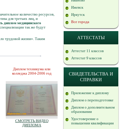
Иваново
Ижевск
начительное количество ресурсов,
Иркутск
пны для третьих лиц, и
Все города
ть диплом медицинского
специализации так же будут
АТТЕСТАТЫ
ало трудовой жизни». Таким
Аттестат 11 классов
Аттестат 9 классов
Диплом техникума или
колледжа 2004-2006 год
СВИДЕТЕЛЬСТВА И
СПРАВКИ
Приложение к диплому
Диплом о переподготовке
Диплом о дополнительном
образовании
Удостоверение о
СМОТРЕТЬ ВИДЕО
повышении квалификации
ДИПЛОМА