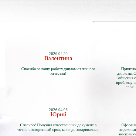
2026.04.20
Валентина
Спасибо за вашу работу,диплом отличного
Приятно
качества!
диплома. О
общения с
проблему и
срок.
2026.04.06
Юрий
Спасибо! Получил качественный документ в
Оформля
точно оговоренный срок, как и договаривались.
переживан
поскольку