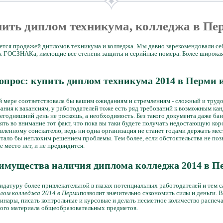
ить диплом техникума, колледжа в П
ется продажей дипломов техникума и колледжа. Мы давно зарекомендовали се
х ГОСЗНАКа, имеющие все степени защиты и серийные номера. Более широкая 
прос: купить диплом техникума 2014 в Перми 
й мере соответствовала бы вашим ожиданиям и стремлениям - сложный и трудо
ования к вакансиям, у работодателей тоже есть ряд требований к возможным ка
егодняшний день не роскошь, а необходимость. Без такого документа даже ба
нять во внимание тот факт, что пока вы таки будете получать недостающую ко
вленному соискателю, ведь ни одна организация не станет годами держать мес
тало бы неплохим решением проблемы. Тем более, если обстоятельства не поз
 место нет, и не предвидится.
имущества наличия диплома колледжа 2014 в П
идатуру более привлекательной в глазах потенциальных работодателей и тем
лом колледжа 2014 в Перми
позволит значительно сэкономить силы и деньги.
нары, писать контрольные и курсовые и делать несметное количество распеча
ного материала общеобразовательных предметов.