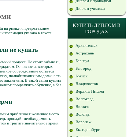
Диплом с проводкой
Диплом училища
ерми
КУПИТЬ ДИПЛОМ В
бя на рынке и предоставляем
ГОРОДАХ
информация указана в тексте
Архангельск
или не купить
Астрахань
Барнаул
ёмкий процесс. Не стоит забывать,
ндидатам. Основное из которых –
Белгород
нальное собеседование остаётся
рочку, полюбившаяся вам должность
Брянск
то вакантным. В такой связи
купить
Владивосток
воляют продолжить обучение, а без
Верхняя Пышма
Волгоград
ерми
Волжск
 самым приближает желанное место
Вологда
 Ведь пропадёт необходимость
Воронеж
ток и тратить значительное время
Екатеринбург