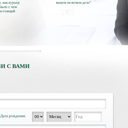
, как курьер
вашем нелегком деле!
 Было с чем
настоящий
тличий с
ентами.
И С ВАМИ
Дата рождения: