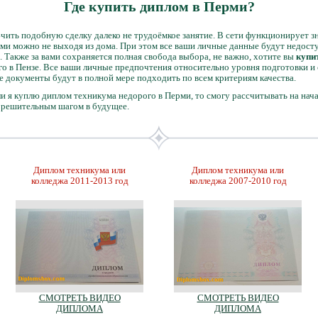
Где купить диплом в Перми?
чить подобную сделку далеко не трудоёмкое занятие. В сети функционирует з
рми можно не выходя из дома. При этом все ваши личные данные будут недосту
 Также за вами сохраняется полная свобода выбора, не важно, хотите вы
купи
о в Пензе. Все ваши личные предпочтения относительно уровня подготовки и 
е документы будут в полной мере подходить по всем критериям качества.
и я куплю диплом техникума недорого в Перми, то смогу рассчитывать на нач
т решительным шагом в будущее.
Диплом техникума или
Диплом техникума или
колледжа 2011-2013 год
колледжа 2007-2010 год
СМОТРЕТЬ ВИДЕО
СМОТРЕТЬ ВИДЕО
ДИПЛОМА
ДИПЛОМА