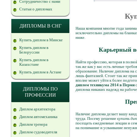
Сотрудничество с нами
Статьи о дипломах
Куп
ДИПЛОМЫ В СНГ
Наша компания многие года занима
исключительно дипломы на бланка
ниже.
Купить диплом в Минске
Купить диплом в
Карьерный во
Белоруссии
Купить диплом в
Найти профессию, которая в полно
Казахстане
так же как у вас есть личные треб
образование. Наличие диплома на с
Купить диплом в Астане
лишь фантазией. Стоит так же при
вполне может уйти к более подгото
диплом техникума 2014 в Перми
с
ДИПЛОМЫ ПО
диплома никаких надежд на рабочее
ПРОФЕССИИ
Пре
Диплом архитектора
Наличие диплома делает вашу канд
Диплом автомеханика
труда. Посему решение
купить дип
посещать ежедневные лекции и семи
Диплом тренера
на понимание и усваивание ненуж
Диплом судоводителя