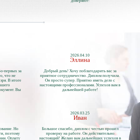
доверяют!
2026.04.10
Эллина
Во-первых за
Добрый день! Хочу поблагодарить вас за
о, что не
приятное сотрудничество. Диплом получила.
зря. В итоге
Он просто супер. Приятно иметь дело с
нашего
настоящими профессионалами. Успехов вам в
окумент. Вы
дальнейшей работе!
2026.03.25
Иван
ование. Но
Большое спасибо, диплом с честью прошел
ти, поэтому
проверку на работе. Он действительно
нии. Оплату
настоящий! Желаю вам дальнейших успехов в