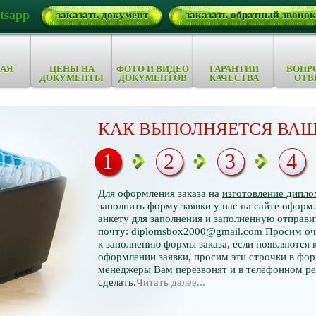
tsapp
заказать документ
заказать обратный звонок
АЯ
ЦЕНЫ НА
ФОТО И ВИДЕО
ГАРАНТИИ
ВОПР
ДОКУМЕНТЫ
ДОКУМЕНТОВ
КАЧЕСТВА
ОТВ
КАК ВЫПОЛНЯЕТСЯ ВАШ
1
2
3
4
Для оформления заказа на
изготовление дипло
заполнить форму заявки у нас на сайте оформл
анкету для заполнения и заполненную отправи
почту:
diplomsbox2000@gmail.com
Просим оче
к заполнению формы заказа, если появляются 
оформлении заявки, просим эти строчки в фор
менеджеры Вам перезвонят и в телефонном р
сделать.
Читать далее...